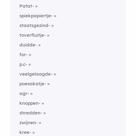
Patat-
spiekpapiertje-
staatsgezind-
toverfluitje-
duidde-
for-
p.c-
veelgelaagde-
poesakatje-
agr-
knoppen-
shredden-
zwijnen-
kree-