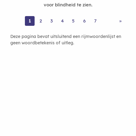
voor blindheid te zien.
1
2
3
4
5
6
7
»
Deze pagina bevat uitsluitend een rijmwoordenlijst en
geen woordbetekenis of uitleg.