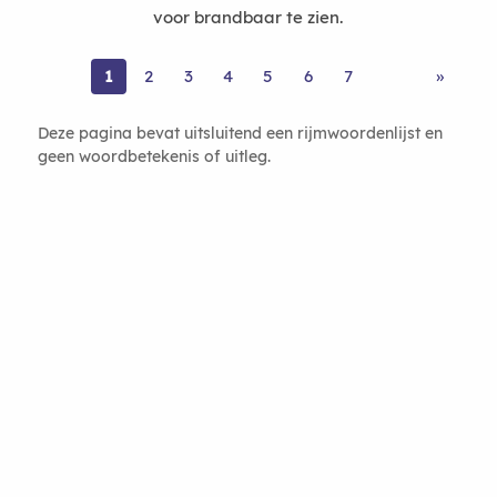
voor brandbaar te zien.
1
2
3
4
5
6
7
»
Deze pagina bevat uitsluitend een rijmwoordenlijst en
geen woordbetekenis of uitleg.