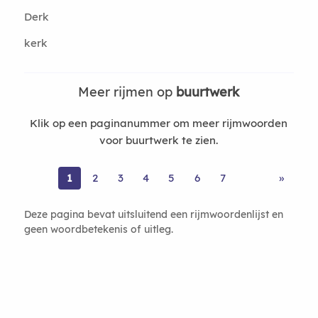
Derk
kerk
Meer rijmen op
buurtwerk
Klik op een paginanummer om meer rijmwoorden
voor buurtwerk te zien.
1
2
3
4
5
6
7
»
Deze pagina bevat uitsluitend een rijmwoordenlijst en
geen woordbetekenis of uitleg.