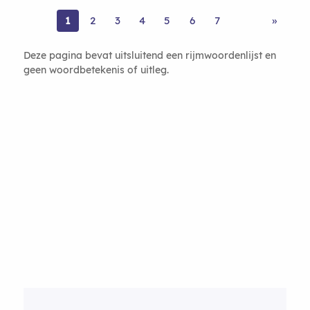
1
2
3
4
5
6
7
»
Deze pagina bevat uitsluitend een rijmwoordenlijst en
geen woordbetekenis of uitleg.