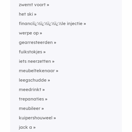
zwemt voort
het ski
financiï¿½ï¿½ï¿½ï¿½le injectie
werpe op
gearresteerden
fuikstokjes
iets neerzetten
meubeltekenaar
leegschudde
meedrinkt
trepanaties
meubileer
kuipershouweel
jack a