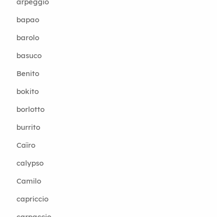
arpeggio
bapao
barolo
basuco
Benito
bokito
borlotto
burrito
Caïro
calypso
Camilo
capriccio
carpaccio