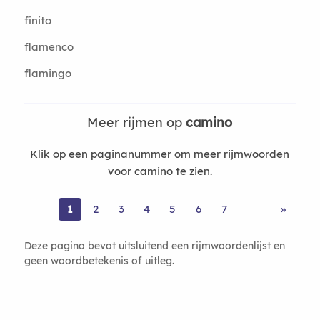
finito
flamenco
flamingo
Meer rijmen op
camino
Klik op een paginanummer om meer rijmwoorden
voor camino te zien.
1
2
3
4
5
6
7
»
Deze pagina bevat uitsluitend een rijmwoordenlijst en
geen woordbetekenis of uitleg.