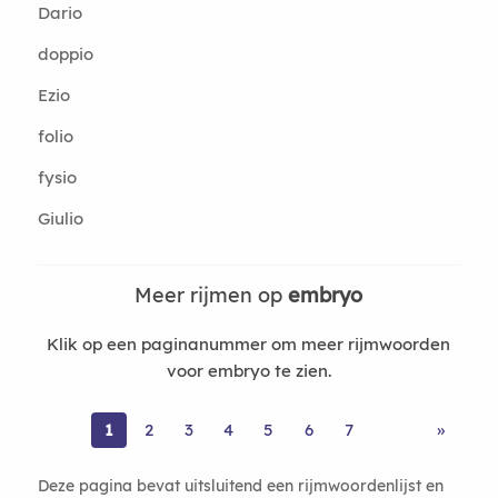
Dario
doppio
Ezio
folio
fysio
Giulio
Meer rijmen op
embryo
Klik op een paginanummer om meer rijmwoorden
voor embryo te zien.
1
2
3
4
5
6
7
»
Deze pagina bevat uitsluitend een rijmwoordenlijst en