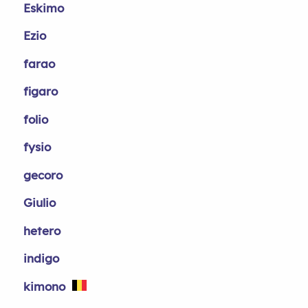
Eskimo
Ezio
farao
figaro
folio
fysio
gecoro
Giulio
hetero
indigo
kimono