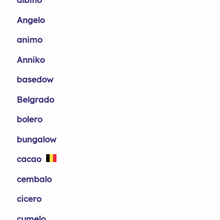
Angelo
animo
Anniko
basedow
Belgrado
bolero
bungalow
cacao
cembalo
cicero
cumelo