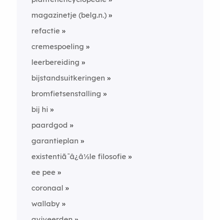
magazinetje (belg.n.)
refactie
cremespoeling
leerbereiding
bijstandsuitkeringen
bromfietsenstalling
bij hi
paardgod
garantieplan
existentiã¯â¿â½le filosofie
ee pee
coronaal
wallaby
aviveerden