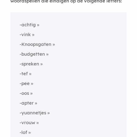
woordspellen die eindigen op de volgende letters:
-achtig
-vink
-Knoopsgaten
-budgetten
-spreken
-tef
-pee
-oos
-apter
-yuannetjes
-vrouw
-lof