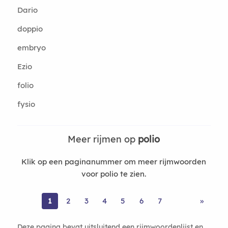
Dario
doppio
embryo
Ezio
folio
fysio
Meer rijmen op
polio
Klik op een paginanummer om meer rijmwoorden
voor polio te zien.
1
2
3
4
5
6
7
»
Deze pagina bevat uitsluitend een rijmwoordenlijst en