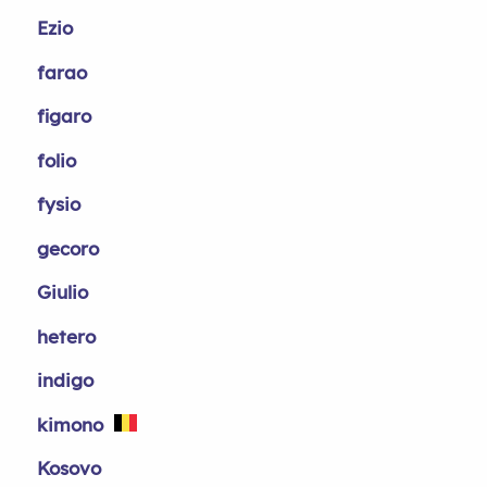
Ezio
farao
figaro
folio
fysio
gecoro
Giulio
hetero
indigo
kimono
Kosovo