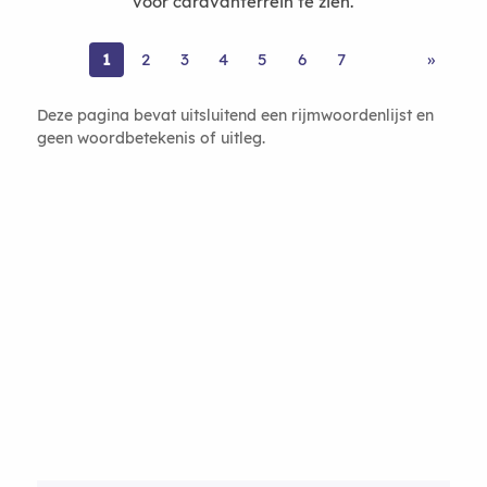
voor caravanterrein te zien.
1
2
3
4
5
6
7
»
Deze pagina bevat uitsluitend een rijmwoordenlijst en
geen woordbetekenis of uitleg.