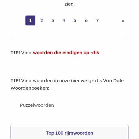
zien.
1
2
3
4
5
6
7
»
TIP!
Vind
woorden die eindigen op -dik
TIP!
Vind woorden in onze nieuwe gratis Van Dale
Woordenboeken:
Puzzelwoorden
Top 100 rijmwoorden