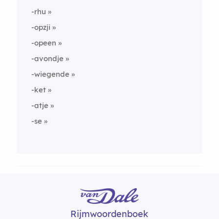
-rhu
-opzji
-opeen
-avondje
-wiegende
-ket
-atje
-se
Rijmwoordenboek