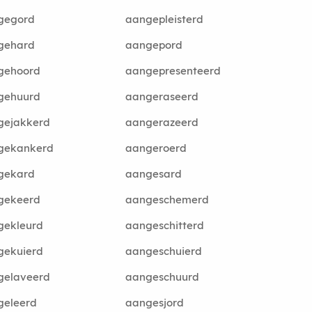
gegord
aangepleisterd
gehard
aangepord
gehoord
aangepresenteerd
gehuurd
aangeraseerd
gejakkerd
aangerazeerd
gekankerd
aangeroerd
gekard
aangesard
gekeerd
aangeschemerd
gekleurd
aangeschitterd
gekuierd
aangeschuierd
gelaveerd
aangeschuurd
geleerd
aangesjord