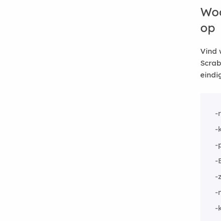
Woo
op
Vind 
Scrab
eindi
-
-
-
-
-z
-
-