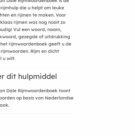
an Dale Rijmwoordenboek is de
erijmhulp die u helpt om leuke
hten en rijmen te maken. Voor
rklaas rijmen was nog nooit zo
udig! Vul een woord, naam,
kwoord, gezegde of uitdrukking
n het rijmwoordenboek geeft u de
 rijmwoorden. Rijm en dicht
 u wilt.
r dit hulpmiddel
an Dale Rijmwoordenboek toont
oorden op basis van Nederlandse
raak.