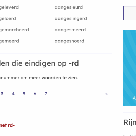
geleverd
aangesleurd
geloerd
aangeslingerd
gemarcheerd
aangesmeerd
gemeerd
aangesnoerd
en die eindigen op
-rd
nanummer om meer woorden te zien.
3
4
5
6
7
»
Rij
met rd-