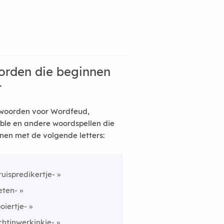
rden die beginnen
t
woorden voor Wordfeud,
ble en andere woordspellen die
nen met de volgende letters:
ruispredikertje-
ieten-
ooiertje-
ichtinwerkinkje-