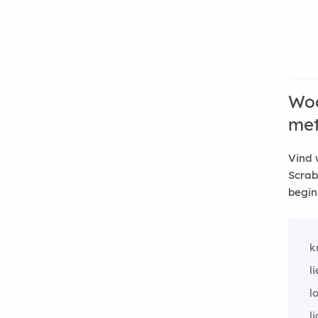
Woo
me
Vind 
Scrab
begin
k
l
l
l