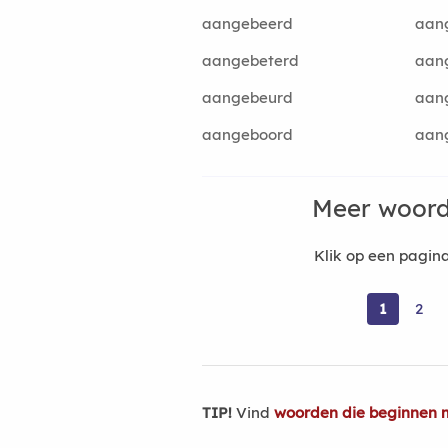
aangebeerd
aan
aangebeterd
aan
aangebeurd
aan
aangeboord
aan
Meer woord
Klik op een pagi
1
2
TIP!
Vind
woorden die beginnen 