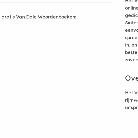
Het V
onlin
gedic
 gratis Van Dale Woordenboeken:
Sinte
eenvo
spree
in, e
beste
zoveel
Ove
Het V
rijmw
uitsp