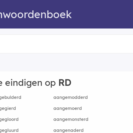
mwoordenboek
e eindigen op
RD
gebulderd
aangemodderd
gegierd
aangemoerd
gegloord
aangemonsterd
gegluurd
aangenaderd