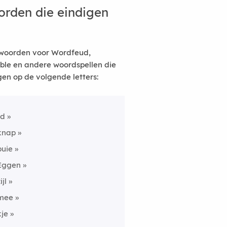
rden die eindigen
woorden voor Wordfeud,
ble en andere woordspellen die
gen op de volgende letters:
rd
knap
puie
Eggen
ijl
mee
kje