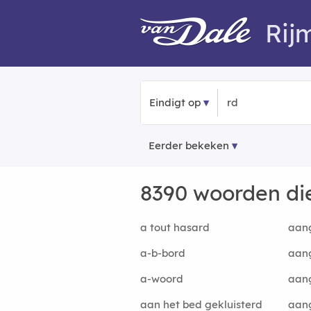
Rij
Eindigt op
Eerder bekeken
8390 woorden di
a tout hasard
aan
a-b-bord
aan
a-woord
aan
aan het bed gekluisterd
aan