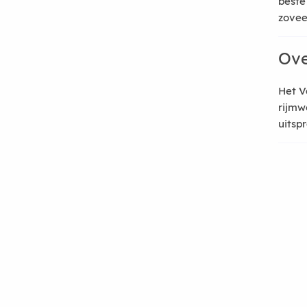
beste
zoveel
Ove
Het V
rijmw
uitsp