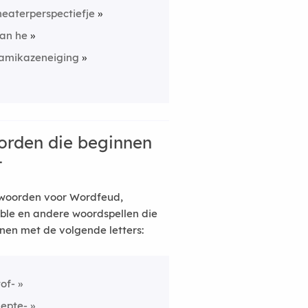
heaterperspectiefje
an he
amikazeneiging
rden die beginnen
t
woorden voor Wordfeud,
ble en andere woordspellen die
nen met de volgende letters:
tof-
lepte-