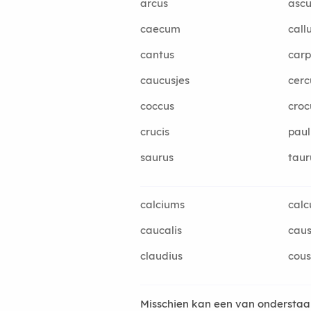
arcus
ascu
caecum
call
cantus
carp
caucusjes
cerc
coccus
croc
crucis
paul
saurus
taur
calciums
calc
caucalis
caus
claudius
cous
Misschien kan een van onderstaan