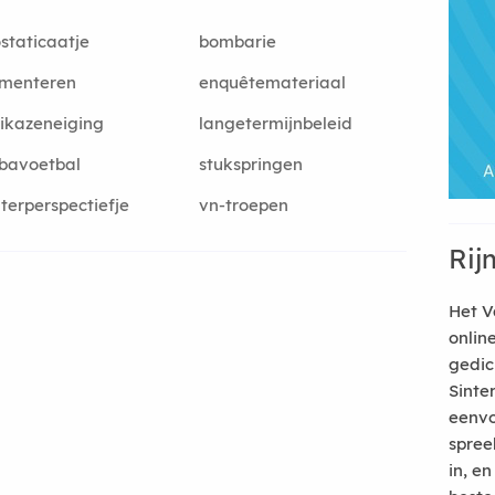
staticaatje
bombarie
menteren
enquêtemateriaal
ikazeneiging
langetermijnbeleid
bavoetbal
stukspringen
terperspectiefje
vn-troepen
Rij
Het V
onlin
gedic
Sinte
eenvo
spree
in, e