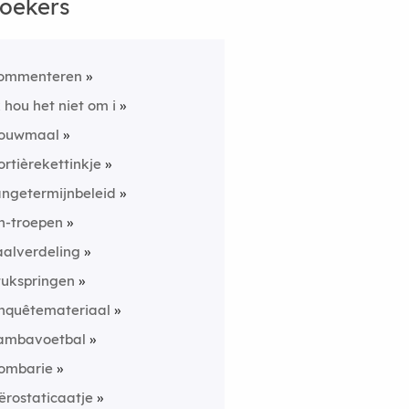
oekers
ommenteren
k hou het niet om i
ouwmaal
ortièrekettinkje
angetermijnbeleid
n-troepen
aalverdeling
tukspringen
nquêtemateriaal
ambavoetbal
ombarie
ërostaticaatje