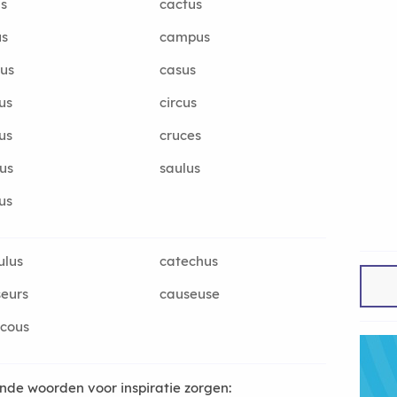
s
cactus
us
campus
us
casus
us
circus
us
cruces
us
saulus
us
ulus
catechus
eurs
causeuse
cous
de woorden voor inspiratie zorgen: