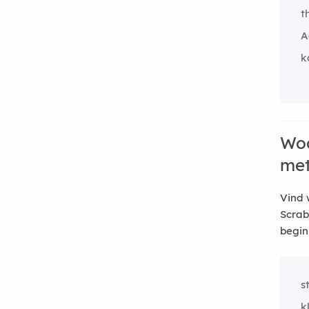
t
A
k
Woo
me
Vind 
Scrab
begin
s
k