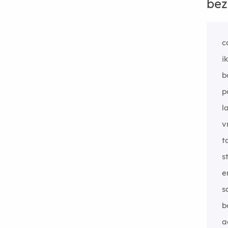
bez
c
i
b
p
l
v
t
s
e
s
b
a