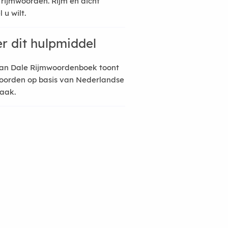
 rijmwoorden. Rijm en dicht
 u wilt.
r dit hulpmiddel
an Dale Rijmwoordenboek toont
oorden op basis van Nederlandse
raak.