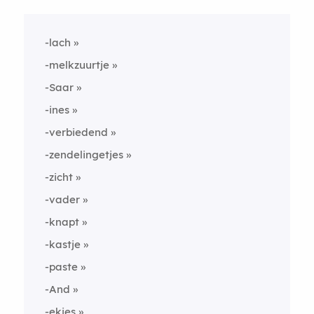
-lach
-melkzuurtje
-Saar
-ines
-verbiedend
-zendelingetjes
-zicht
-vader
-knapt
-kastje
-paste
-And
-ekjes