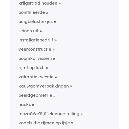
krijgsraad houden
pointilleerde
buigbelastinkjes
seinen uit
installatiebedrijf
veerconstructie
boomkorvisserij
rijmt op lach
vakantiekwestie
kauwgomverpakkingen
beeldgeometrie
hacks
mozaãƒæ’ã‚â¯ek voorstelling
vogels die rijmen op ijsje