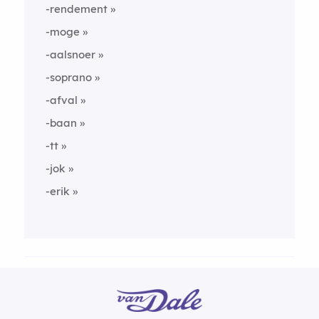
-rendement
-moge
-aalsnoer
-soprano
-afval
-baan
-tt
-jok
-erik