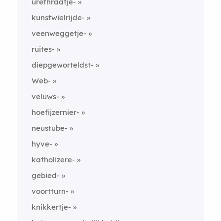
urethraatje-
kunstwielrijde-
veenweggetje-
ruites-
diepgeworteldst-
Web-
veluws-
hoefijzernier-
neustube-
hyve-
katholizere-
gebied-
voortturn-
knikkertje-