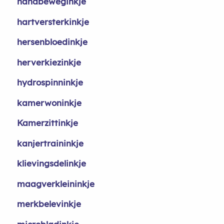
handbeweginkje
hartversterkinkje
hersenbloedinkje
herverkiezinkje
hydrospinninkje
kamerwoninkje
Kamerzittinkje
kanjertraininkje
klievingsdelinkje
maagverkleininkje
merkbelevinkje