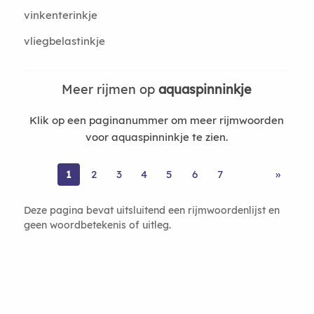
vinkenterinkje
vliegbelastinkje
Meer rijmen op
aquaspinninkje
Klik op een paginanummer om meer rijmwoorden
voor aquaspinninkje te zien.
1
2
3
4
5
6
7
»
Deze pagina bevat uitsluitend een rijmwoordenlijst en
geen woordbetekenis of uitleg.