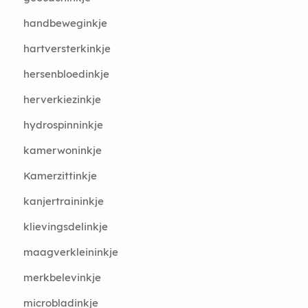
handbeweginkje
hartversterkinkje
hersenbloedinkje
herverkiezinkje
hydrospinninkje
kamerwoninkje
Kamerzittinkje
kanjertraininkje
klievingsdelinkje
maagverkleininkje
merkbelevinkje
microbladinkje