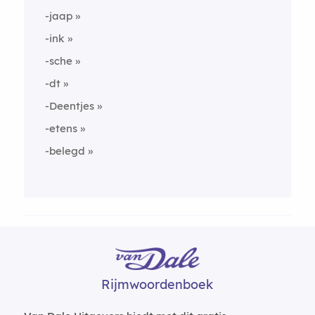
-jaap
-ink
-sche
-dt
-Deentjes
-etens
-belegd
Rijmwoordenboek