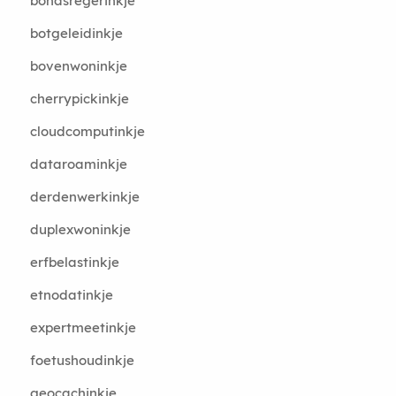
bondsregerinkje
botgeleidinkje
bovenwoninkje
cherrypickinkje
cloudcomputinkje
dataroaminkje
derdenwerkinkje
duplexwoninkje
erfbelastinkje
etnodatinkje
expertmeetinkje
foetushoudinkje
geocachinkje