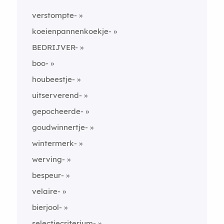
verstompte-
koeienpannenkoekje-
BEDRIJVER-
boo-
houbeestje-
uitserverend-
gepocheerde-
goudwinnertje-
wintermerk-
werving-
bespeur-
velaire-
bierjool-
selectiecriterium-