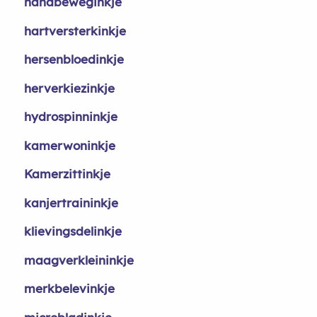
handbeweginkje
hartversterkinkje
hersenbloedinkje
herverkiezinkje
hydrospinninkje
kamerwoninkje
Kamerzittinkje
kanjertraininkje
klievingsdelinkje
maagverkleininkje
merkbelevinkje