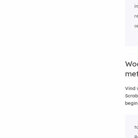
i
r
o
Woo
me
Vind 
Scrab
begin
t
R