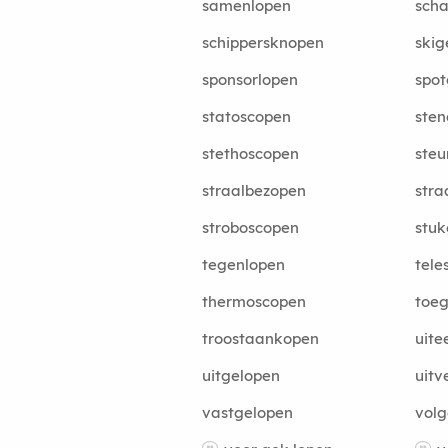
samenlopen
sch
schippersknopen
skig
sponsorlopen
spo
statoscopen
ste
stethoscopen
ste
straalbezopen
stra
stroboscopen
stuk
tegenlopen
tele
thermoscopen
toe
troostaankopen
uite
uitgelopen
uitv
vastgelopen
volg