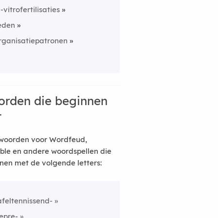
n-vitrofertilisaties
eden
rganisatiepatronen
rden die beginnen
t
woorden voor Wordfeud,
ble en andere woordspellen die
nen met de volgende letters:
afeltennissend-
epre-