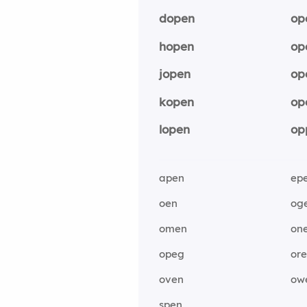
dopen
op
hopen
op
jopen
op
kopen
op
lopen
op
apen
ep
oen
og
omen
on
opeg
or
oven
ow
spen