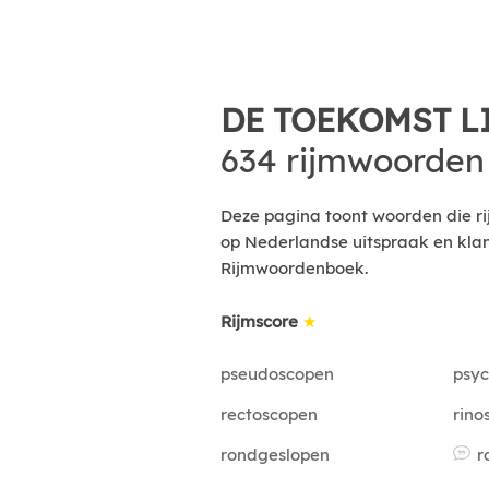
DE TOEKOMST L
634 rijmwoorden
Deze pagina toont woorden die ri
op Nederlandse uitspraak en kla
Rijmwoordenboek.
Rijmscore
★
pseudoscopen
psyc
rectoscopen
rino
rondgeslopen
r