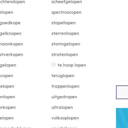
achtendopen
scheefgelopen
elopen
spectroscopen
tgoedkope
stapellopen
ngelknopen
sterrenhopen
unaankopen
stormgelopen
atverkopen
stratenlopen
gelopen
te hoop lopen
scopen
teruglopen
gelopen
trappenlopen
enlopen
uitgedropen
erkopen
ultralopen
elopen
volksoplopen