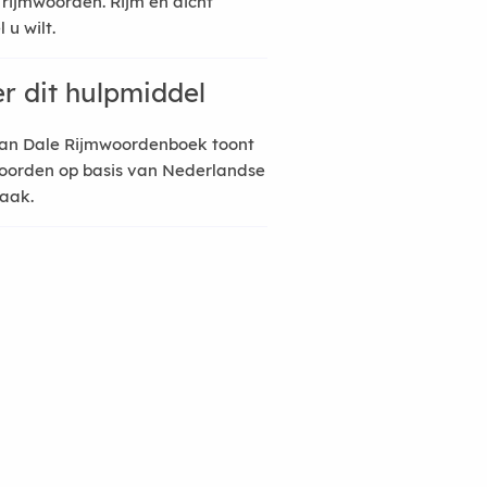
 rijmwoorden. Rijm en dicht
 u wilt.
r dit hulpmiddel
an Dale Rijmwoordenboek toont
oorden op basis van Nederlandse
raak.