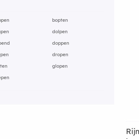
ppen
bopten
upen
dolpen
pend
doppen
rpen
dropen
pten
glopen
epen
Rij