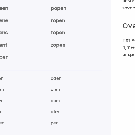
beste
een
popen
zoveel
ene
ropen
Ove
ens
topen
Het V
ent
zopen
rijmw
uitsp
pen
en
oden
en
oien
en
opec
en
oten
en
pen