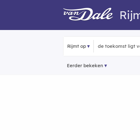
Rij
Rijmt op
Eerder bekeken