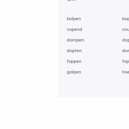
bolpen
bo
copend
co
dompen
do
dopten
do
foppen
fo
golpen
ho