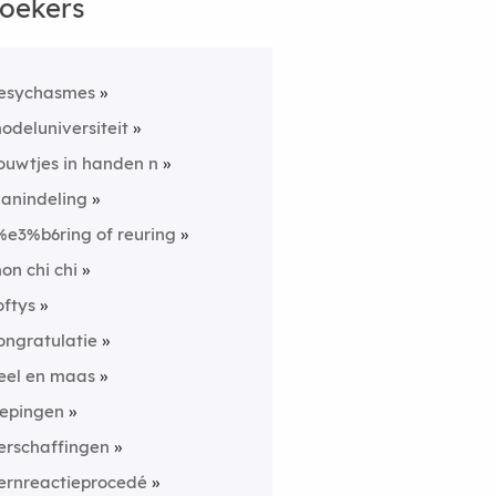
oekers
esychasmes
odeluniversiteit
ouwtjes in handen n
lanindeling
%e3%b6ring of reuring
on chi chi
oftys
ongratulatie
eel en maas
lepingen
erschaffingen
ernreactieprocedé