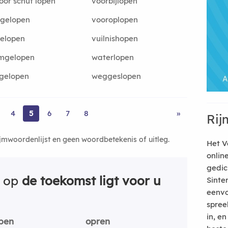
oor schut lopen
voorbijlopen
rgelopen
vooroplopen
gelopen
vuilnishopen
mgelopen
waterlopen
gelopen
weggeslopen
4
5
6
7
8
»
Rij
ijmwoordenlijst en geen woordbetekenis of uitleg.
Het V
onlin
gedic
n op
de toekomst ligt voor u
Sinte
eenvo
spree
in, e
pen
opren