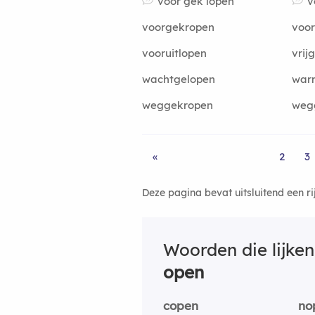
voor gek lopen
v
voorgekropen
voo
vooruitlopen
vrij
wachtgelopen
war
weggekropen
weg
«
2
3
Deze pagina bevat uitsluitend een r
Woorden die lijke
open
copen
no