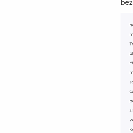
bez
h
m
T
p
r
m
s
c
p
s
v
k