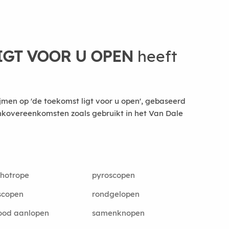
IGT VOOR U OPEN
heeft
jmen op 'de toekomst ligt voor u open', gebaseerd
nkovereenkomsten zoals gebruikt in het Van Dale
hotrope
pyroscopen
scopen
rondgelopen
ood aanlopen
samenknopen