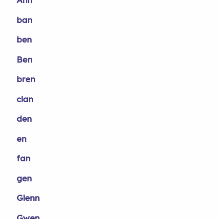
ban
ben
Ben
bren
clan
den
en
fan
gen
Glenn
Gwen