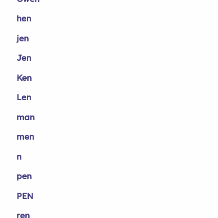
hen
jen
Jen
Ken
Len
man
men
n
pen
PEN
ren