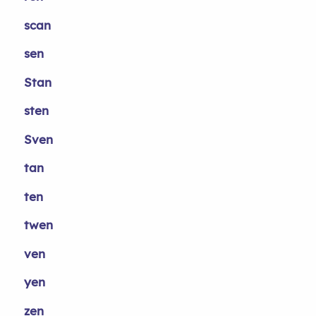
scan
sen
Stan
sten
Sven
tan
ten
twen
ven
yen
zen