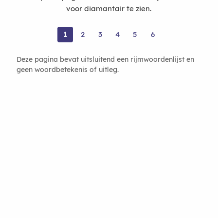
voor diamantair te zien.
1
2
3
4
5
6
Deze pagina bevat uitsluitend een rijmwoordenlijst en
geen woordbetekenis of uitleg.