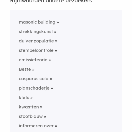
Rijmwoorden andere bezoekers
masonic building
strekkingskunst
duivenpopulatie
stempelcontrole
emissieteorie
Beste
casparus cola
planschadetje
klets
kwastten
stootblauw
informeren over