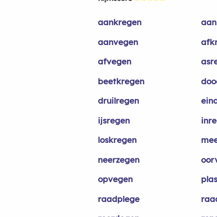
aankregen
aan
aanvegen
afk
afvegen
asr
beetkregen
doo
druilregen
ein
ijsregen
inr
loskregen
mee
neerzegen
oor
opvegen
pla
raadplege
raa