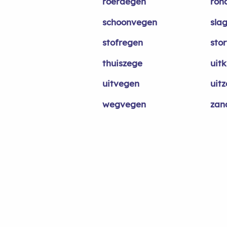
roerdegen
ron
schoonvegen
sla
stofregen
sto
thuiszege
uit
uitvegen
uit
wegvegen
zan