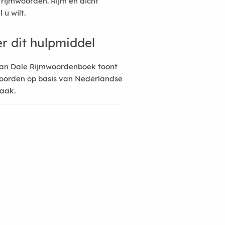
 rijmwoorden. Rijm en dicht
 u wilt.
r dit hulpmiddel
an Dale Rijmwoordenboek toont
oorden op basis van Nederlandse
raak.