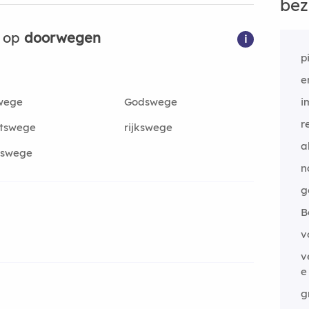
bez
n op
doorwegen
i
p
e
wege
Godswege
i
r
htswege
rijkswege
a
dswege
n
g
B
v
v
e
g