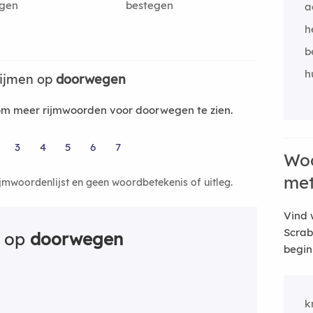
egen
bestegen
a
h
b
h
rijmen op
doorwegen
m meer rijmwoorden voor doorwegen te zien.
3
4
5
6
7
Woo
me
ijmwoordenlijst en geen woordbetekenis of uitleg.
Vind 
Scrab
n op
doorwegen
begin
k