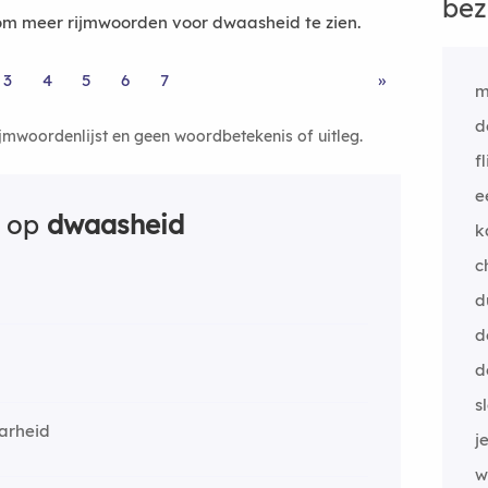
bez
m meer rijmwoorden voor dwaasheid te zien.
3
4
5
6
7
»
m
d
ijmwoordenlijst en geen woordbetekenis of uitleg.
f
e
n op
dwaasheid
k
c
d
d
d
s
arheid
j
w