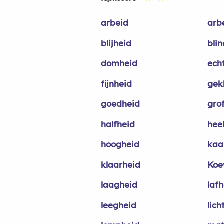
arbeid
arb
blijheid
bli
domheid
ech
fijnheid
gek
goedheid
gro
halfheid
hee
hoogheid
kaa
klaarheid
Koe
laagheid
laf
leegheid
lich