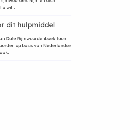
 rijmwoorden. Rijm en dicht
 u wilt.
r dit hulpmiddel
an Dale Rijmwoordenboek toont
oorden op basis van Nederlandse
raak.