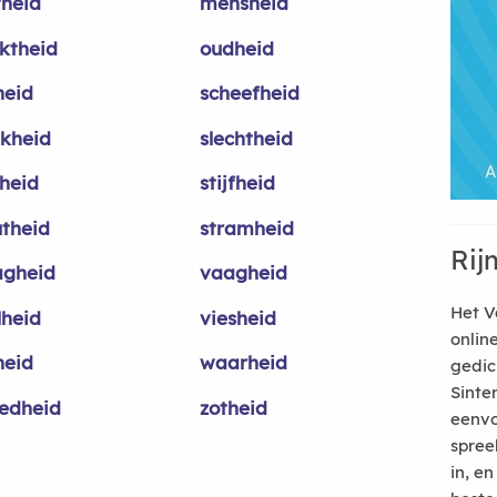
heid
mensheid
ktheid
oudheid
heid
scheefheid
nkheid
slechtheid
lheid
stijfheid
utheid
stramheid
Rij
agheid
vaagheid
Het V
lheid
viesheid
onlin
heid
waarheid
gedic
Sinte
edheid
zotheid
eenvo
spree
in, e