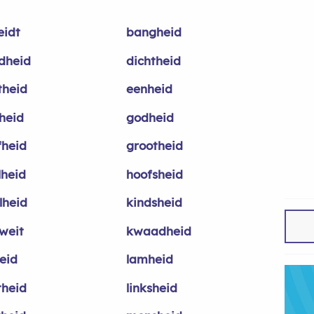
eidt
bangheid
ndheid
dichtheid
theid
eenheid
heid
godheid
fheid
grootheid
lheid
hoofsheid
lheid
kindsheid
weit
kwaadheid
heid
lamheid
theid
linksheid