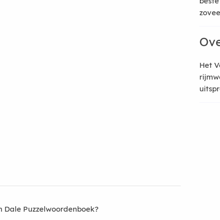
beste
zoveel
Ove
Het V
rijmw
uitsp
an Dale Puzzelwoordenboek?