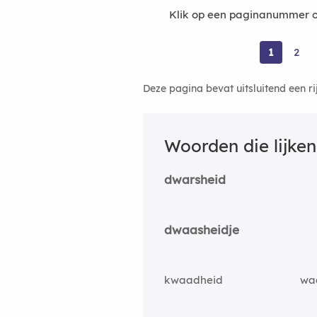
Klik op een paginanummer o
1
2
Deze pagina bevat uitsluitend een r
Woorden die lijke
dwarsheid
dwaasheidje
kwaadheid
wa