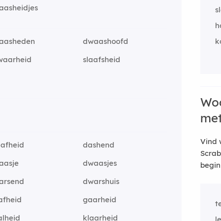
aasheidjes
s
h
aasheden
dwaashoofd
k
waarheid
slaafsheid
Woo
me
Vind 
aafheid
dashend
Scrab
aasje
dwaasjes
begin
arsend
dwarshuis
afheid
gaarheid
t
alheid
klaarheid
l