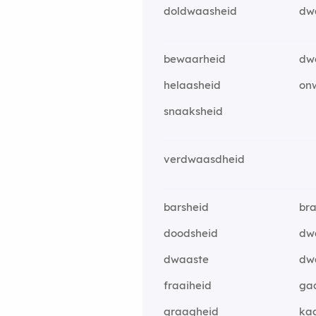
doldwaasheid
dw
bewaarheid
dw
helaasheid
on
snaaksheid
verdwaasdheid
barsheid
br
doodsheid
dw
dwaaste
dw
fraaiheid
ga
graagheid
ka