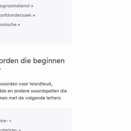
lagroomdienst
oofdonderzoek
omische
rden die beginnen
t
woorden voor Wordfeud,
ble en andere woordspellen die
nen met de volgende letters:
eke-
euterige-