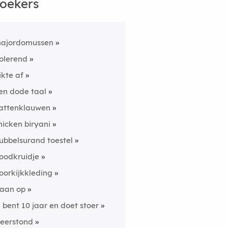
oekers
ajordomussen
olerend
likte af
en dode taal
attenklauwen
hicken biryani
ubbelsurand toestel
oodkruidje
oorkijkkleding
laan op
e bent 10 jaar en doet stoer
eerstond