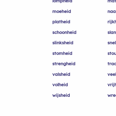
lompheid
mat
moeheid
naa
platheid
rijk
schoonheid
sla
slinksheid
sne
stomheid
sto
strengheid
tra
valsheid
vee
volheid
vrij
wijsheid
wre