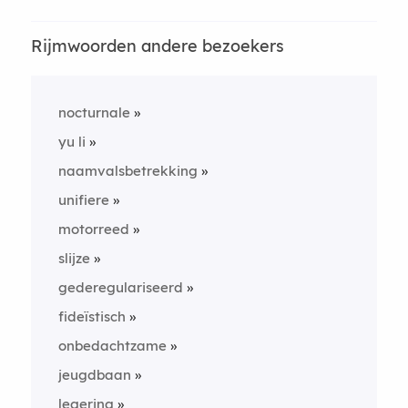
Rijmwoorden andere bezoekers
nocturnale
yu li
naamvalsbetrekking
unifiere
motorreed
slijze
gederegulariseerd
fideïstisch
onbedachtzame
jeugdbaan
legering