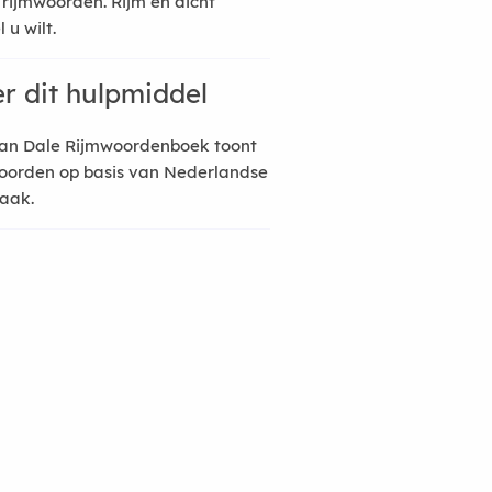
 rijmwoorden. Rijm en dicht
 u wilt.
r dit hulpmiddel
an Dale Rijmwoordenboek toont
oorden op basis van Nederlandse
raak.