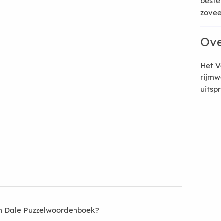
beste
zoveel
Ove
Het V
rijmw
uitsp
an Dale Puzzelwoordenboek?