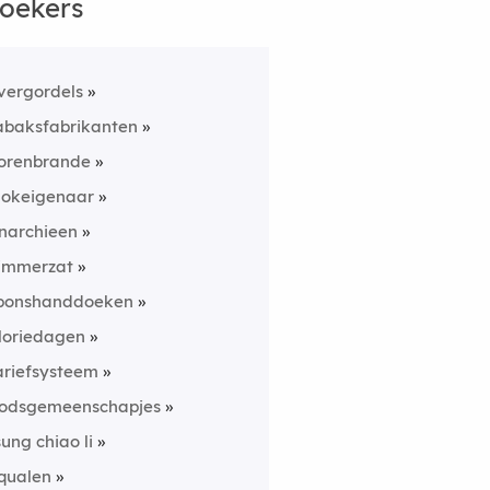
oekers
vergordels
abaksfabrikanten
orenbrande
lokeigenaar
narchieen
immerzat
ponshanddoeken
loriedagen
ariefsysteem
odsgemeenschapjes
sung chiao li
qualen