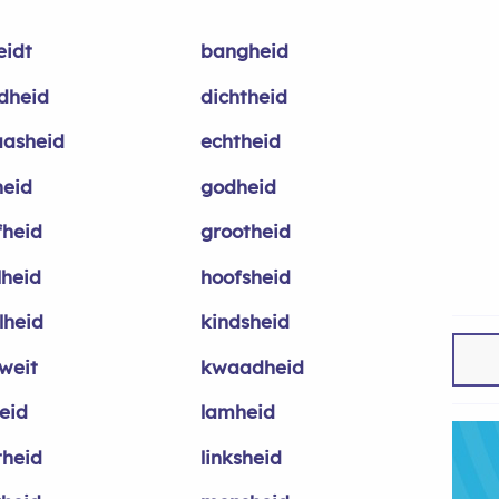
eidt
bangheid
ndheid
dichtheid
asheid
echtheid
heid
godheid
fheid
grootheid
lheid
hoofsheid
lheid
kindsheid
weit
kwaadheid
heid
lamheid
theid
linksheid