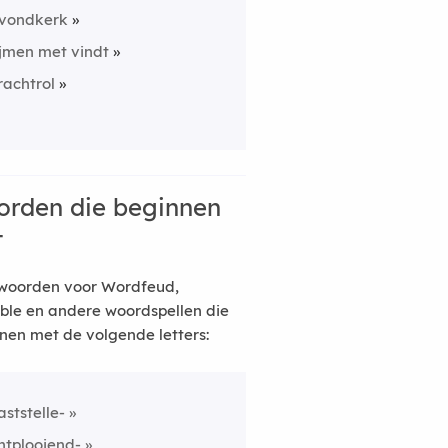
vondkerk
ijmen met vindt
rachtrol
rden die beginnen
t
woorden voor Wordfeud,
ble en andere woordspellen die
nen met de volgende letters:
aststelle-
ntplooiend-