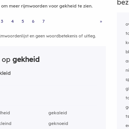
bez
om meer rijmwoorden voor gekheid te zien.
3
4
5
6
7
»
o
t
ijmwoordenlijst en geen woordbetekenis of uitleg.
k
b
n op
gekheid
a
n
kleid
s
g
t
g
lheid
gekaleid
t
kleind
geknoeid
e