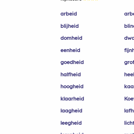
arbeid
arb
blijheid
bli
domheid
dwa
eenheid
fijn
goedheid
gro
halfheid
hee
hoogheid
kaa
klaarheid
Koe
laagheid
laf
leegheid
lich