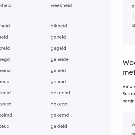
kheid
weekheid
a
r
p
sheid
dikheid
heid
gebeid
breid
gegeid
hegd
geheide
Woo
heind
geheld
me
heud
gehuid
Vind 
keeld
gekeend
Scrab
begin
keesd
gekegd
keimd
gekemd
v
keud
gekield
o