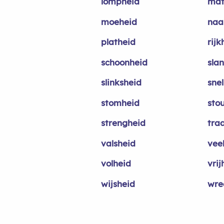
lompheid
mat
moeheid
naa
platheid
rijk
schoonheid
sla
slinksheid
sne
stomheid
sto
strengheid
tra
valsheid
vee
volheid
vrij
wijsheid
wre