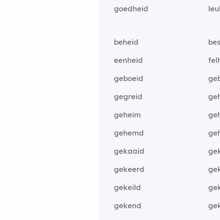
goedheid
leu
beheid
be
eenheid
fel
geboeid
ge
gegreid
ge
geheim
ge
gehemd
ge
gekaaid
ge
gekeerd
ge
gekeild
ge
gekend
ge