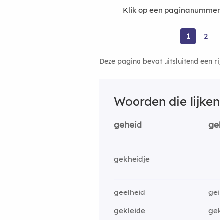
Klik op een paginanummer 
1
2
Deze pagina bevat uitsluitend een r
Woorden die lijke
geheid
ge
gekheidje
geelheid
gei
gekleide
ge