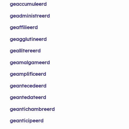
geaccumuleerd
geadministreerd
geaffilieerd
geagglutineerd
geallitereerd
geamalgameerd
geamplificeerd
geantecedeerd
geantedateerd
geantichambreerd
geanticipeerd