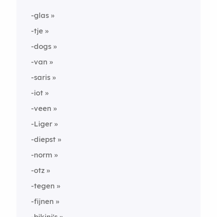
-glas
-tje
-dogs
-van
-saris
-iot
-veen
-Liger
-diepst
-norm
-otz
-tegen
-fijnen
-bikini's