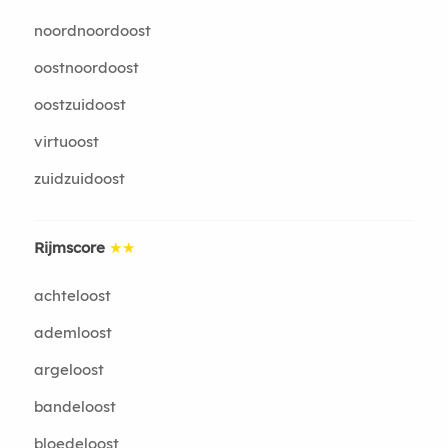
noordnoordoost
oostnoordoost
oostzuidoost
virtuoost
zuidzuidoost
Rijmscore
★★
achteloost
ademloost
argeloost
bandeloost
bloedeloost