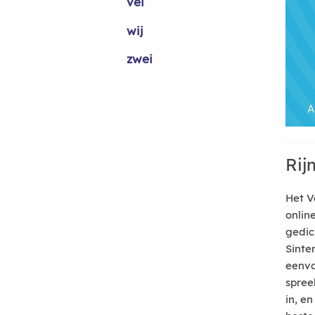
vei
wij
zwei
Rij
Het V
onlin
gedic
Sinte
eenvo
spree
in, e