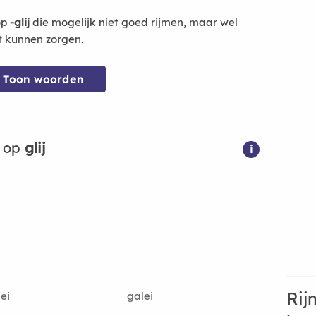
op
-glij
die mogelijk niet goed rijmen, maar wel
t kunnen zorgen.
Toon woorden
n op
glij
i
Rij
ei
galei