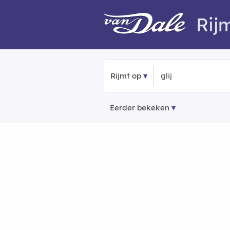
Rij
Rijmt op
Eerder bekeken