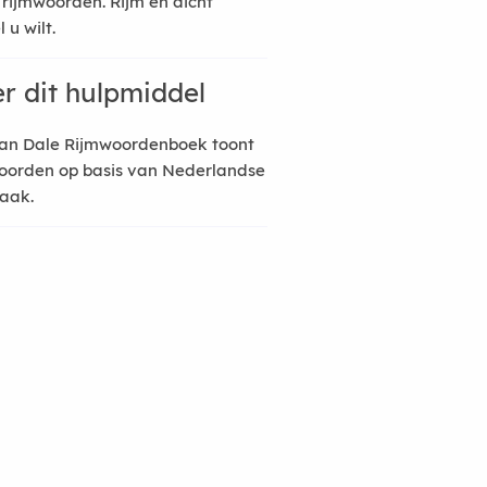
 rijmwoorden. Rijm en dicht
 u wilt.
r dit hulpmiddel
an Dale Rijmwoordenboek toont
oorden op basis van Nederlandse
raak.