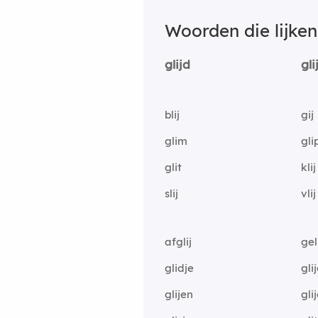
Woorden die lijke
glijd
gli
blij
gij
glim
gli
glit
klij
slij
vlij
afglij
gel
glidje
gli
glijen
gli