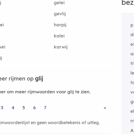
bez
j
gelei
gevlij
ei
harpij
p
d
kalei
e
wei
karwij
a
ij
t
l
er rijmen op
glij
t
r om meer rijmwoorden voor glij te zien.
v
g
3
4
5
6
7
»
e
r
ijmwoordenlijst en geen woordbetekenis of uitleg.
A