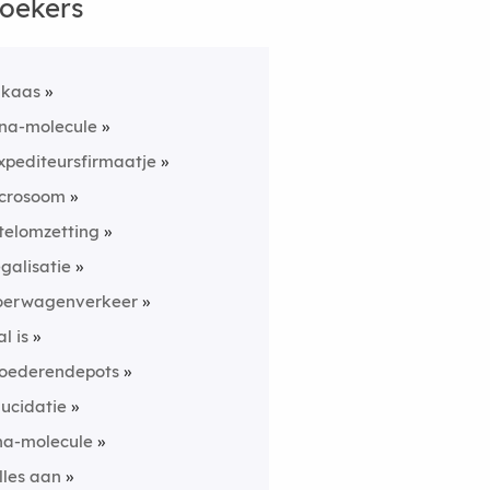
oekers
 kaas
na-molecule
xpediteursfirmaatje
crosoom
itelomzetting
egalisatie
oerwagenverkeer
al is
oederendepots
lucidatie
na-molecule
lles aan