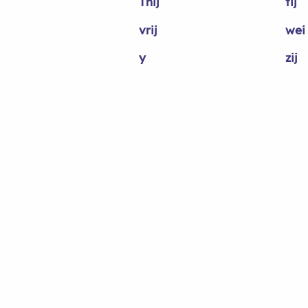
Thij
tij
vrij
wei
y
zij