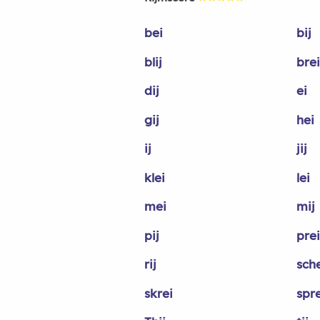
bei
bij
blij
brei
dij
ei
gij
hei
ij
jij
klei
lei
mei
mij
pij
prei
rij
sch
skrei
spre