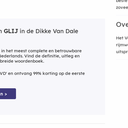
beste
zoveel
Ove
an
GLIJ
in de Dikke Van Dale
Het V
rijmw
 in het meest complete en betrouwbare
uitsp
derlands. Vind de definitie, uitleg en
ebreide woordenboek.
VD' en ontvang 99% korting op de eerste
n >