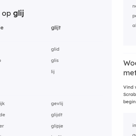
n
n op
glij
p
a
je
glijt
glid
p
glis
Woo
me
lij
Vind 
Scrab
begin
ijk
gevlij
jde
glijdt
i
jer
glipje
g