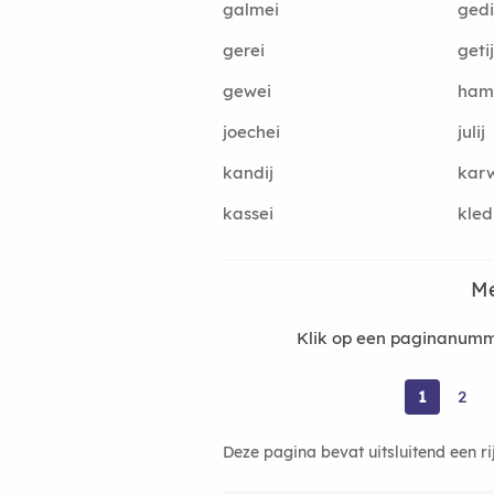
galmei
gedi
gerei
getij
gewei
ham
joechei
julij
kandij
kar
kassei
kled
Me
Klik op een paginanumme
1
2
Deze pagina bevat uitsluitend een r