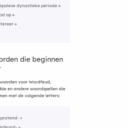
epalese dynastieke periode
ad op
ltereer
rden die beginnen
t
woorden voor Wordfeud,
ble en andere woordspellen die
nen met de volgende letters:
npratend-
edeund-