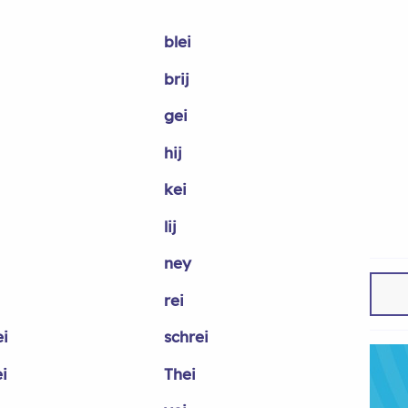
blei
brij
gei
hij
kei
lij
ney
rei
ei
schrei
i
Thei