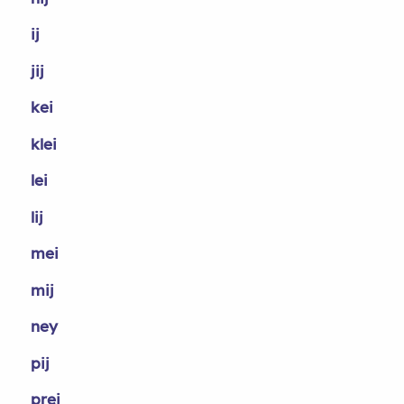
ij
jij
kei
klei
lei
lij
mei
mij
ney
pij
prei