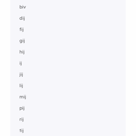
biv
dij
fij
gij
hij
ij
jij
lij
mij
pij
rij
tij