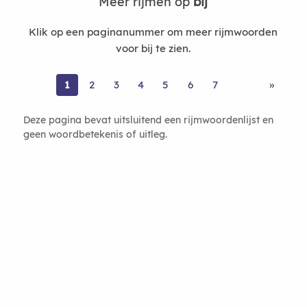
Meer rijmen op
bij
Klik op een paginanummer om meer rijmwoorden
voor bij te zien.
1
2
3
4
5
6
7
»
Deze pagina bevat uitsluitend een rijmwoordenlijst en
geen woordbetekenis of uitleg.