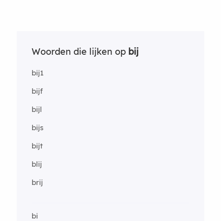
Woorden die lijken op
bij
bij1
bijf
bijl
bijs
bijt
blij
brij
bi