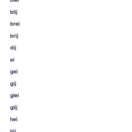
blij
brei
brij
dij
ei
gei
gij
glei
glij
hei
hij