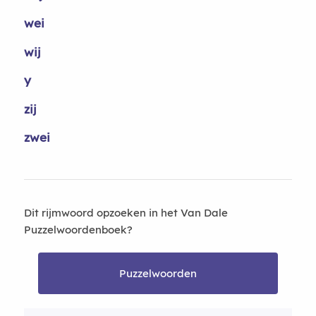
wei
wij
y
zij
zwei
Dit rijmwoord opzoeken in het Van Dale
Puzzelwoordenboek?
Puzzelwoorden