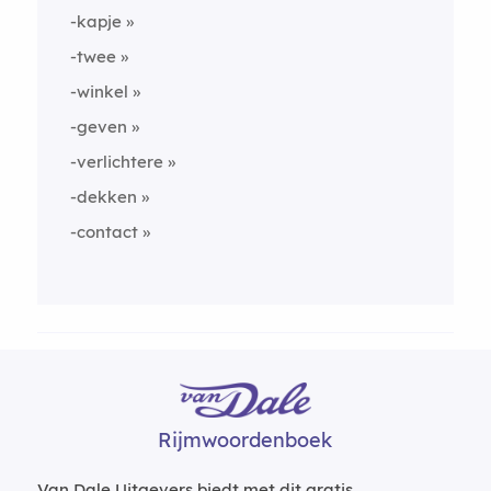
-kapje
-twee
-winkel
-geven
-verlichtere
-dekken
-contact
Rijmwoordenboek
Van Dale Uitgevers biedt met dit gratis