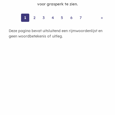
voor grasperk te zien.
1
2
3
4
5
6
7
»
Deze pagina bevat uitsluitend een rijmwoordenlijst en
geen woordbetekenis of uitleg.