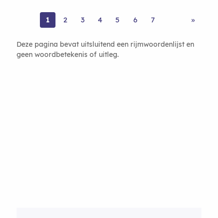
1
2
3
4
5
6
7
»
Deze pagina bevat uitsluitend een rijmwoordenlijst en
geen woordbetekenis of uitleg.