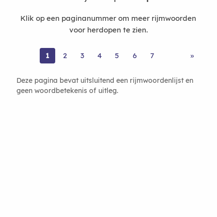
Klik op een paginanummer om meer rijmwoorden
voor herdopen te zien.
1
2
3
4
5
6
7
»
Deze pagina bevat uitsluitend een rijmwoordenlijst en
geen woordbetekenis of uitleg.