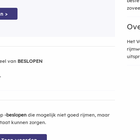
beste
zoveel
n >
Ove
Het V
rijmw
uitsp
eel van
BESLOPEN
-
op
-beslopen
die mogelijk niet goed rijmen, maar
ltaat kunnen zorgen.