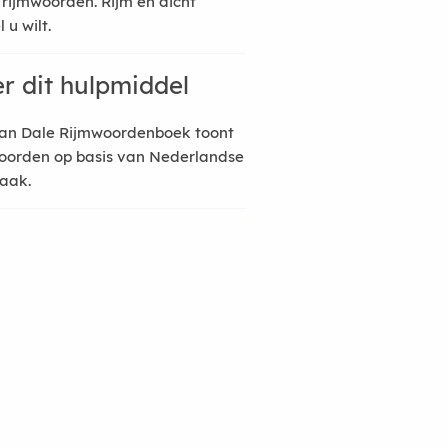
 rijmwoorden. Rijm en dicht
 u wilt.
r dit hulpmiddel
an Dale Rijmwoordenboek toont
oorden op basis van Nederlandse
raak.