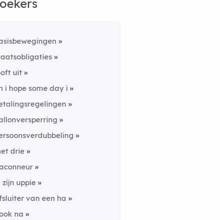
oekers
asisbewegingen
taatsobligaties
ooft uit
h i hope some day i
etalingsregelingen
allonversperring
ersoonsverdubbeling
et drie
laconneur
n zĳn uppie
fsluiter van een ha
ook na