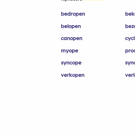
bedropen
bek
belopen
bez
canopen
cyc
myope
pro
syncope
syn
verkopen
ver