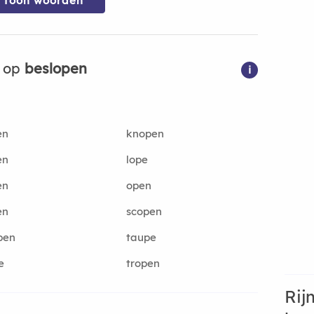
Toon woorden
n op
beslopen
i
en
knopen
en
lope
en
open
en
scopen
pen
taupe
e
tropen
Rij