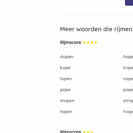
Meer woorden die rijme
Rijmscore
★★★★
dopen
hop
kope
kop
lopen
nop
pope
pop
stopen
stro
topen
trop
Rijmscore
★★★