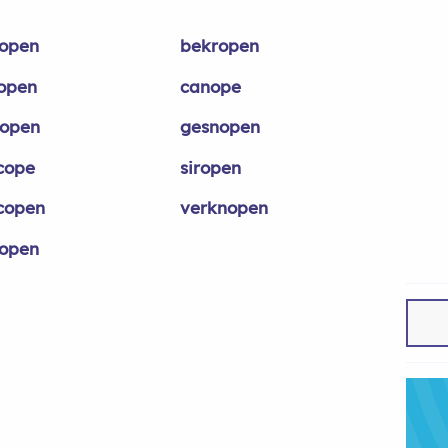
open
bekropen
open
canope
lopen
gesnopen
cope
siropen
copen
verknopen
lopen