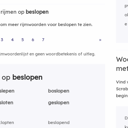
p
 rijmen op
beslopen
o
e
om meer rijmwoorden voor beslopen te zien.
3
4
5
6
7
»
ijmwoordenlijst en geen woordbetekenis of uitleg.
Woo
me
n op
beslopen
Vind 
Scrab
slepen
boslopen
begin
sloten
geslopen
D
klopten
beslapend
k