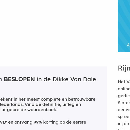
Rij
an
BESLOPEN
in de Dikke Van Dale
Het V
onlin
gedic
ekent in het meest complete en betrouwbare
Sinte
derlands. Vind de definitie, uitleg en
t uitgebreide woordenboek.
eenvo
spree
VD' en ontvang 99% korting op de eerste
in, e