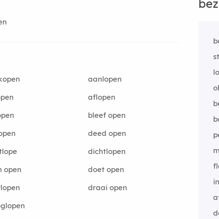
bez
en
b
s
l
kopen
aanlopen
o
open
aflopen
b
open
bleef open
b
open
deed open
p
m
tlope
dichtlopen
f
n open
doet open
i
lopen
draai open
a
oglopen
d