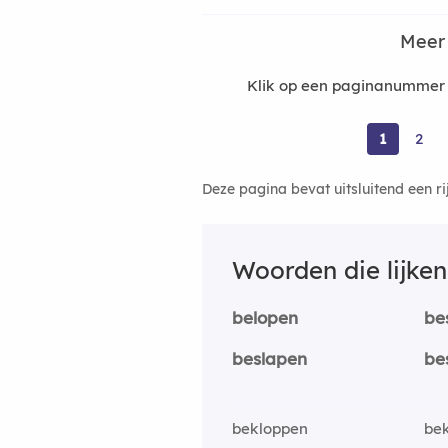
Meer
Klik op een paginanummer 
1
2
Deze pagina bevat uitsluitend een r
Woorden die lijke
belopen
be
beslapen
be
bekloppen
be