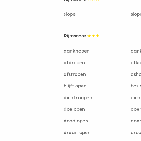
slope
slop
Rijmscore
★★★
aanknopen
aan
afdropen
afk
afstropen
ash
blijft open
bosl
dichtknopen
dich
doe open
doe
doodlopen
door
draait open
dro