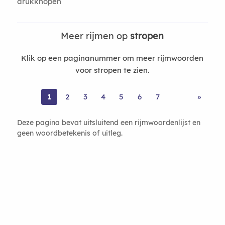
drukknopen
Meer rijmen op
stropen
Klik op een paginanummer om meer rijmwoorden
voor stropen te zien.
1
2
3
4
5
6
7
»
Deze pagina bevat uitsluitend een rijmwoordenlijst en
geen woordbetekenis of uitleg.