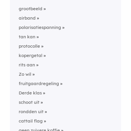
grootbeeld
airband
polarisatiespanning
tan kan
protocolle
kopergetal
rits aan
Zo wil
fruitgaardregeling
Derde klas
schoot uit
rondden uit
cattail flag
geen zuivere koffie