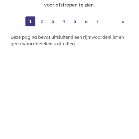
voor afstropen te zien.
1
2
3
4
5
6
7
»
Deze pagina bevat uitsluitend een rijmwoordenlijst en
geen woordbetekenis of uitleg.