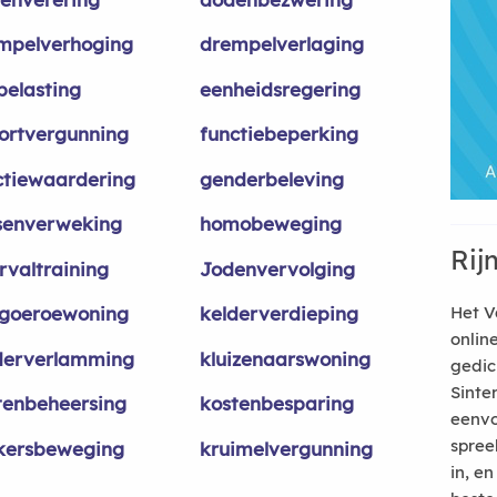
mpelverhoging
drempelverlaging
belasting
eenheidsregering
ortvergunning
functiebeperking
ctiewaardering
genderbeleving
senverweking
homobeweging
Rij
rvaltraining
Jodenvervolging
goeroewoning
kelderverdieping
Het V
onlin
derverlamming
kluizenaarswoning
gedic
Sinte
tenbeheersing
kostenbesparing
eenvo
spree
kersbeweging
kruimelvergunning
in, e