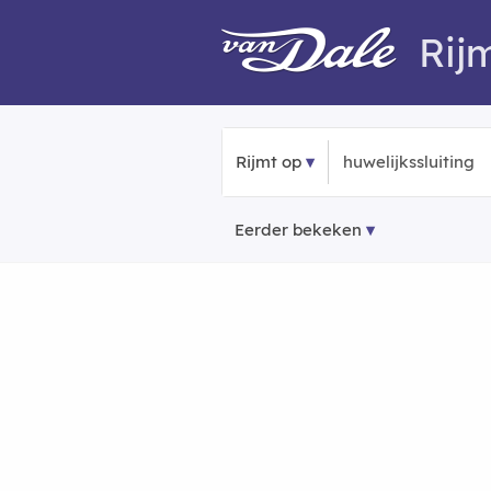
Rij
Rijmt op
Eerder bekeken