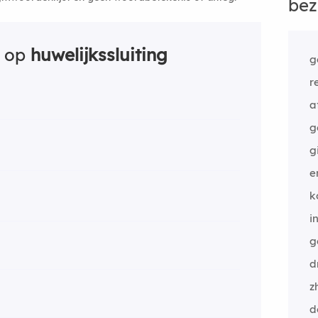
bez
n op
huwelijkssluiting
g
r
a
g
g
e
k
i
g
d
z
d