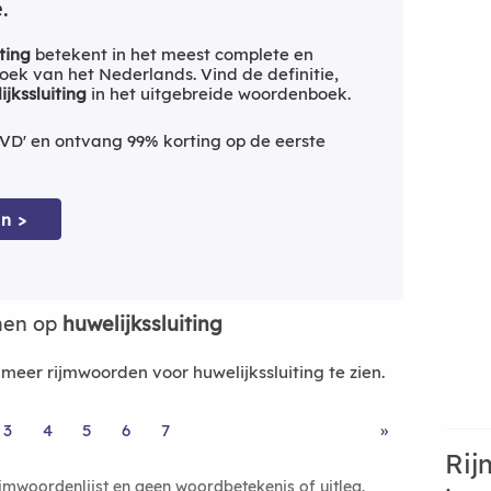
.
ting
betekent in het meest complete en
ek van het Nederlands. Vind de definitie,
ijkssluiting
in het uitgebreide woordenboek.
VD' en ontvang 99% korting op de eerste
n >
men op
huwelijkssluiting
eer rijmwoorden voor huwelijkssluiting te zien.
3
4
5
6
7
»
Rij
ijmwoordenlijst en geen woordbetekenis of uitleg.