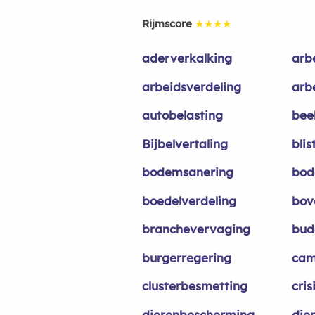
Rijmscore
★★★★
aderverkalking
arb
arbeidsverdeling
arb
autobelasting
bee
Bijbelvertaling
bli
bodemsanering
bod
boedelverdeling
bov
branchevervaging
bud
burgerregering
cam
clusterbesmetting
cri
dierenbescherming
die