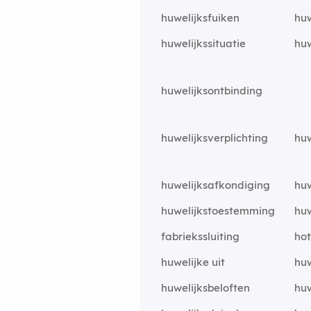
huwelijksfuiken
huw
huwelijkssituatie
huw
huwelijksontbinding
huwelijksverplichting
huw
huwelijksafkondiging
huw
huwelijkstoestemming
huw
fabriekssluiting
hot
huwelijke uit
huw
huwelijksbeloften
huw