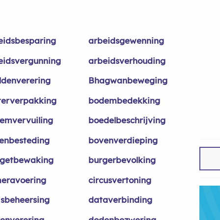
eidsbesparing
arbeidsgewenning
eidsvergunning
arbeidsverhouding
ldenverering
Bhagwanbeweging
sterverpakking
bodembedekking
emvervuiling
boedelbeschrijving
enbesteding
bovenverdieping
getbewaking
burgerbevolking
eravoering
circusvertoning
sisbeheersing
dataverbinding
renverering
dodenbezwering