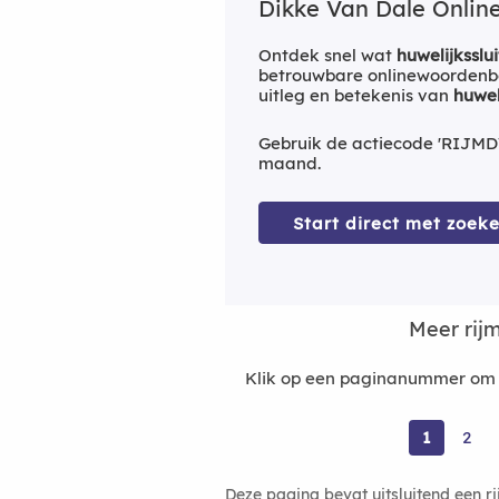
Dikke Van Dale Online
Ontdek snel wat
huwelijksslui
betrouwbare onlinewoordenbo
uitleg en betekenis van
huwel
Gebruik de actiecode 'RIJMD
maand.
Start direct met zoeke
Meer rij
Klik op een paginanummer om m
1
2
Deze pagina bevat uitsluitend een r