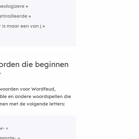
heologizere
etirailleerde
r is maar een van j
rden die beginnen
t
woorden voor Wordfeud,
ble en andere woordspellen die
nen met de volgende letters:
w-
eenste-