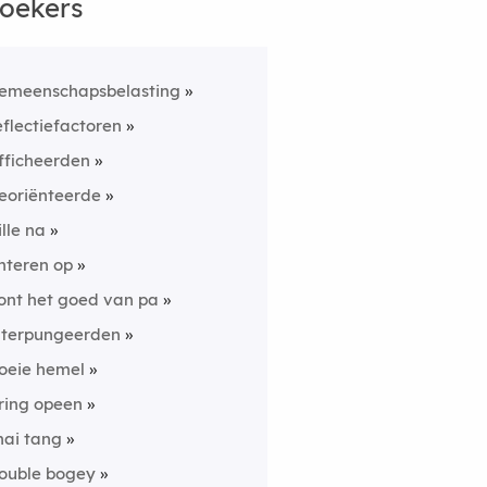
oekers
emeenschapsbelasting
eflectiefactoren
fficheerden
eoriënteerde
ille na
nteren op
ont het goed van pa
nterpungeerden
oeie hemel
ring opeen
hai tang
ouble bogey