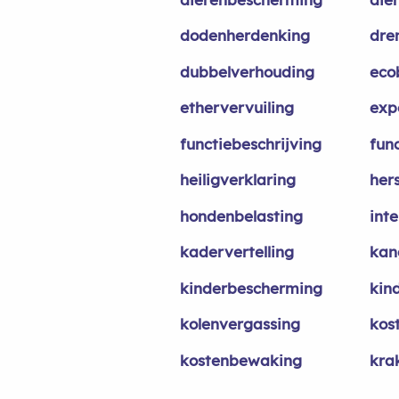
dodenherdenking
dre
dubbelverhouding
eco
ethervervuiling
exp
functiebeschrijving
fun
heiligverklaring
her
hondenbelasting
inte
kadervertelling
kan
kinderbescherming
kin
kolenvergassing
kos
kostenbewaking
kra