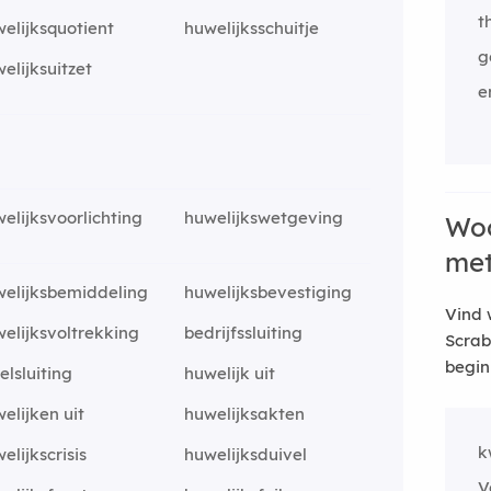
t
elijksquotient
huwelijksschuitje
g
elijksuitzet
e
elijksvoorlichting
huwelijkswetgeving
Woo
me
elijksbemiddeling
huwelijksbevestiging
Vind 
elijksvoltrekking
bedrijfssluiting
Scrab
begin
elsluiting
huwelijk uit
elijken uit
huwelijksakten
k
elijkscrisis
huwelijksduivel
V