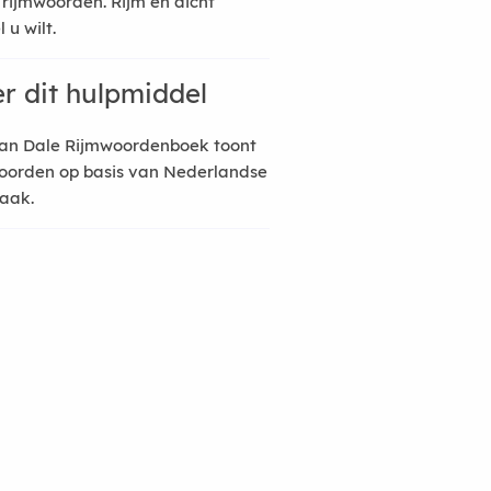
 rijmwoorden. Rijm en dicht
 u wilt.
r dit hulpmiddel
an Dale Rijmwoordenboek toont
oorden op basis van Nederlandse
raak.