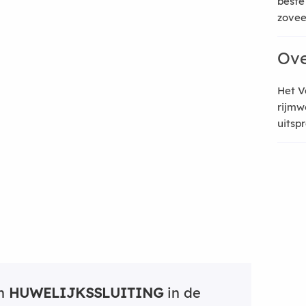
beste
zoveel
Ove
Het V
rijmw
uitsp
an
HUWELIJKSSLUITING
in de