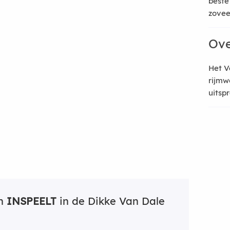
beste
zoveel
Ove
Het V
rijmw
uitsp
an
INSPEELT
in de Dikke Van Dale