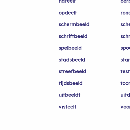
nateelt
oer
opdeelt
ron
schermbeeld
sch
schriftbeeld
sch
spelbeeld
spo
stadsbeeld
sta
streefbeeld
tes
tijdsbeeld
too
uitbeeldt
uitd
visteelt
voo