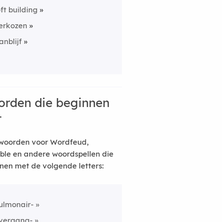
oft building
erkozen
anblijf
rden die beginnen
t
woorden voor Wordfeud,
ble en andere woordspellen die
nen met de volgende letters:
ulmonair-
vergang-