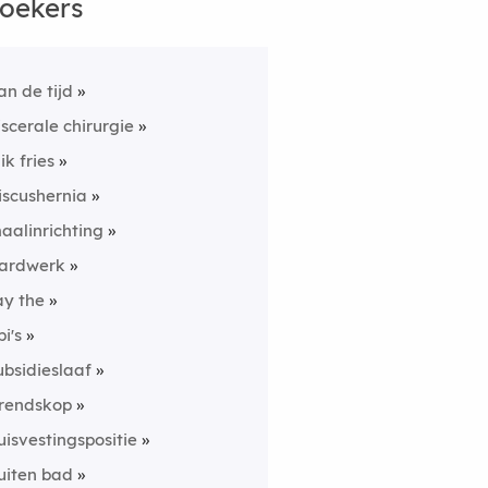
oekers
an de tijd
iscerale chirurgie
lik fries
iscushernia
aalinrichting
ardwerk
ay the
pi's
ubsidieslaaf
rendskop
uisvestingspositie
uiten bad