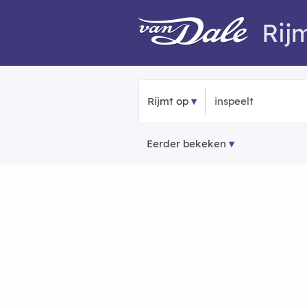
Rij
Rijmt op
Eerder bekeken