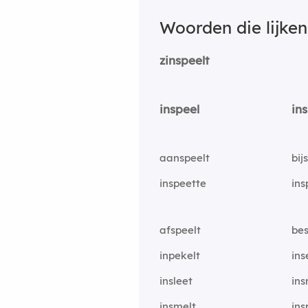
Woorden die lijke
zinspeelt
inspeel
in
aanspeelt
bij
inspeette
ins
afspeelt
bes
inpekelt
ins
insleet
in
insmelt
ins