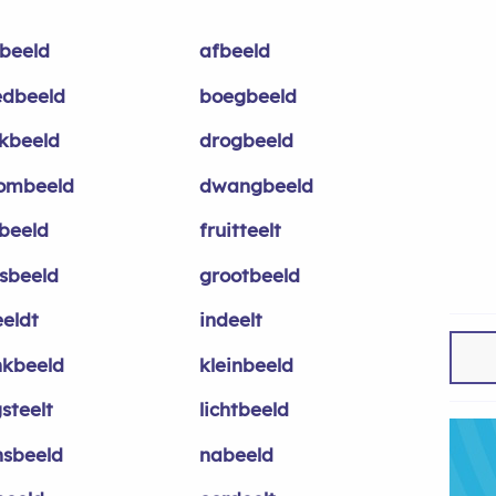
beeld
afbeeld
edbeeld
boegbeeld
kbeeld
drogbeeld
ombeeld
dwangbeeld
mbeeld
fruitteelt
sbeeld
grootbeeld
eeldt
indeelt
nkbeeld
kleinbeeld
steelt
lichtbeeld
sbeeld
nabeeld