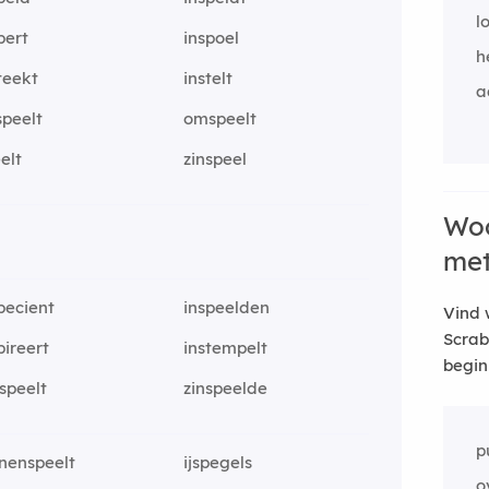
l
pert
inspoel
h
teekt
instelt
a
peelt
omspeelt
elt
zinspeel
Woo
me
pecient
inspeelden
Vind 
Scrab
pireert
instempelt
begin
jspeelt
zinspeelde
p
nenspeelt
ijspegels
o