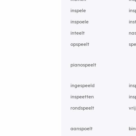
inspele
ins
inspoele
ins
inteelt
nas
opspeelt
spe
pianospeelt
ingespeeld
ins
inspeetten
ins
rondspeelt
vri
aanspoelt
bin