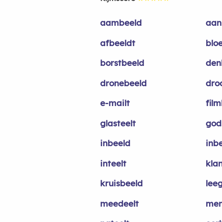
aambeeld
aan
afbeeldt
blo
borstbeeld
den
dronebeeld
dro
e-mailt
fil
glasteelt
god
inbeeld
inb
inteelt
kla
kruisbeeld
leeg
meedeelt
men