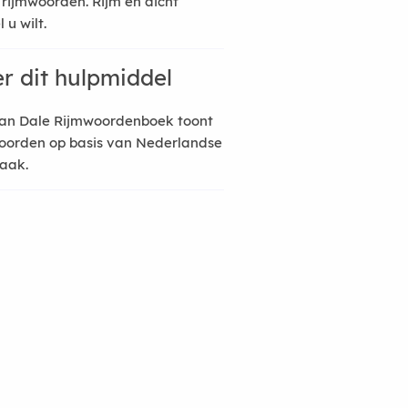
 rijmwoorden. Rijm en dicht
 u wilt.
r dit hulpmiddel
an Dale Rijmwoordenboek toont
oorden op basis van Nederlandse
raak.