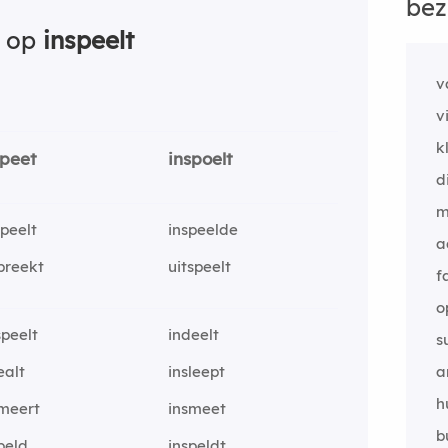
bez
n op
inspeelt
v
v
k
speet
inspoelt
d
m
speelt
inspeelde
a
preekt
uitspeelt
f
o
peelt
indeelt
s
ealt
insleept
a
h
smeert
insmeet
b
peld
inspeldt