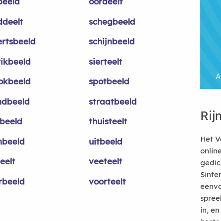
beeld
oordeelt
ddeelt
schegbeeld
ertsbeeld
schijnbeeld
rikbeeld
sierteelt
okbeeld
spotbeeld
ndbeeld
straatbeeld
Rij
tbeeld
thuisteelt
Het V
nbeeld
uitbeeld
onlin
eelt
veeteelt
gedic
Sinte
rbeeld
voorteelt
eenvo
spree
in, e