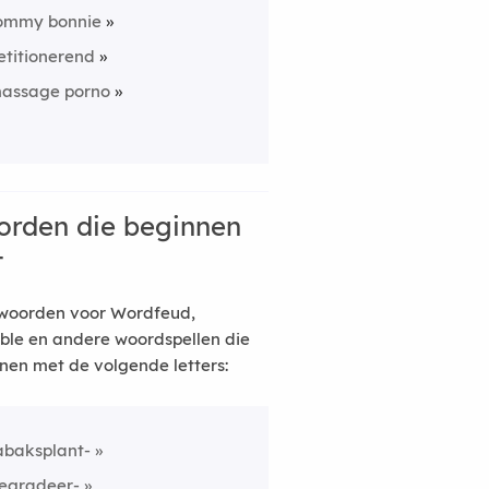
ommy bonnie
etitionerend
assage porno
rden die beginnen
t
woorden voor Wordfeud,
ble en andere woordspellen die
nen met de volgende letters:
abaksplant-
egradeer-