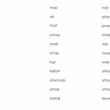
mop
nop
ob
plop
POP
prop
schop
sho
snob
sop
strop
swa
top
wob
ABOP
afkl
afschrob
afso
aftob
afto
AROB
bac