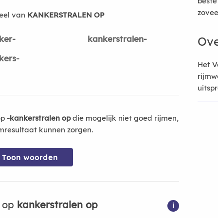
beste
zoveel
eel van
KANKERSTRALEN OP
ker-
kankerstralen-
Ove
kers-
Het V
rijmw
uitsp
op
-kankerstralen op
die mogelijk niet goed rijmen,
mresultaat kunnen zorgen.
Toon woorden
n op
kankerstralen op
i