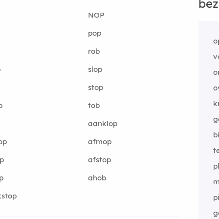
bez
NOP
pop
o
rob
v
p
slop
o
stop
o
k
p
tob
g
aanklop
b
op
afmop
t
p
afstop
p
p
ahob
m
kstop
p
g