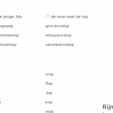
e jarige Job
de race naar de top
lagepop
giro-envelop
rmatiestop
retourenvelop
turestop
vensterenvelop
crop
p
flop
Jop
p
kop
Rij
mob