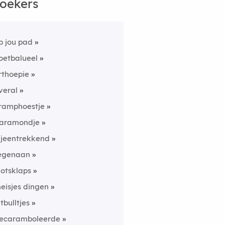
oekers
p jou pad
oetbalueel
rthoepie
veral
ramphoestje
aramondje
ijeentrekkend
egenaan
lotsklaps
eisjes dingen
itbulltjes
ecaramboleerde