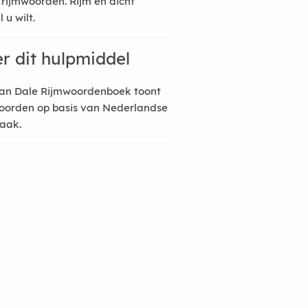
 rijmwoorden. Rijm en dicht
 u wilt.
r dit hulpmiddel
an Dale Rijmwoordenboek toont
oorden op basis van Nederlandse
raak.