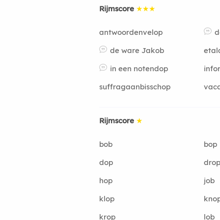
Rijmscore
★★★
antwoordenvelop
d
de ware Jakob
eta
in een notendop
info
suffragaanbisschop
vaca
Rijmscore
★
bob
bop
dop
dro
hop
job
klop
kno
krop
lob