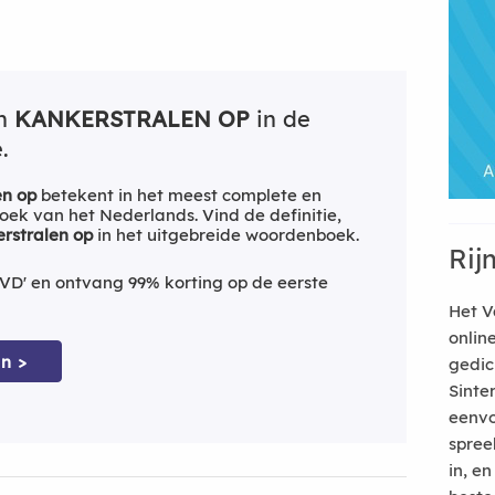
an
KANKERSTRALEN OP
in de
.
en op
betekent in het meest complete en
ek van het Nederlands. Vind de definitie,
rstralen op
in het uitgebreide woordenboek.
Rij
VD' en ontvang 99% korting op de eerste
Het V
onlin
n >
gedic
Sinte
eenvo
spree
in, e