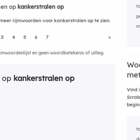
men op
kankerstralen op
t
p
eer rijmwoorden voor kankerstralen op te zien.
m
3
4
5
6
7
»
ijmwoordenlijst en geen woordbetekenis of uitleg.
Woo
me
n op
kankerstralen op
Vind 
Scrab
begin
t
d