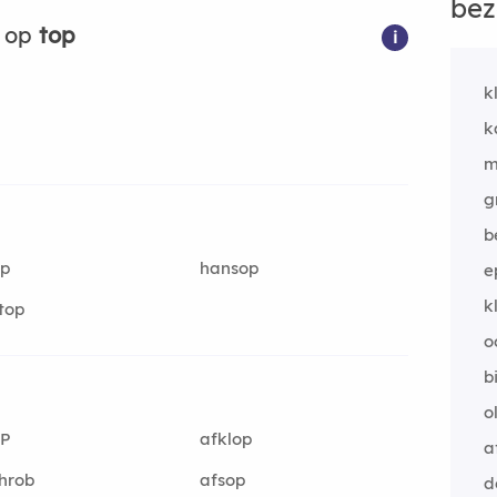
bez
n op
top
i
k
k
m
g
b
op
hansop
e
k
top
o
b
o
P
afklop
a
hrob
afsop
d