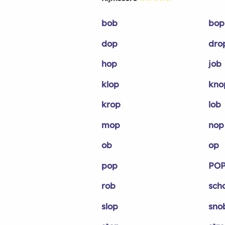
bob
bop
dop
dro
hop
job
klop
kno
krop
lob
mop
nop
ob
op
pop
PO
rob
sch
slop
sno