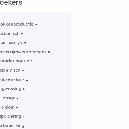
oekers
lokkenproductie
arbonisch
ust-carry's
ratis rijmwoordenboek
enaderingetje
pidemisch
lokkenklank
ogwassing
ij drage
lie dom
fpoldering
e beperking