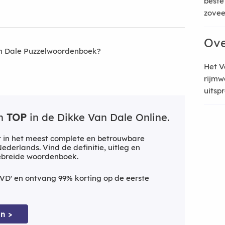
beste
zoveel
Ove
an Dale Puzzelwoordenboek?
Het V
rijmw
uitsp
an
TOP
in de Dikke Van Dale Online.
 in het meest complete en betrouwbare
derlands. Vind de definitie, uitleg en
gebreide woordenboek.
VD' en ontvang 99% korting op de eerste
n >