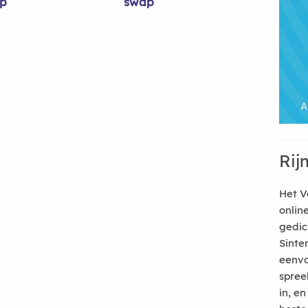
op
swap
Rij
Het V
onlin
gedic
Sinte
eenvo
spree
in, e