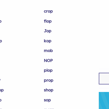
crop
p
flop
Jop
p
kop
mob
NOP
plop
P
prop
op
shop
b
sop