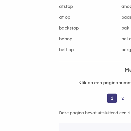
afstop
aho
at op
baar
backstop
bak
bebop
bel 
belt op
berg
Me
Klik op een paginanumme
1
2
Deze pagina bevat uitsluitend een r