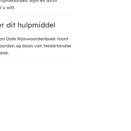
 rijmwoorden. Rijm en dicht
 u wilt.
r dit hulpmiddel
an Dale Rijmwoordenboek toont
oorden op basis van Nederlandse
raak.