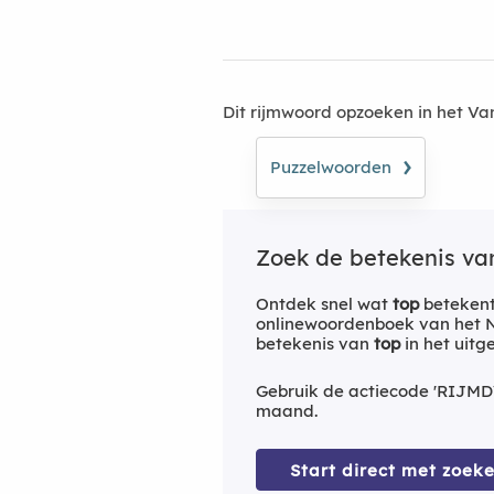
Dit rijmwoord opzoeken in het V
›
Puzzelwoorden
Zoek de betekenis v
Ontdek snel wat
top
betekent
onlinewoordenboek van het Ne
betekenis van
top
in het uit
Gebruik de actiecode 'RIJMD
maand.
Start direct met zoeke