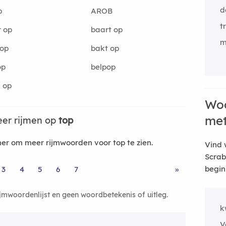
d
b
AROB
t
 op
baart op
m
 op
bakt op
op
belpop
 op
Woo
me
er rijmen op
top
r om meer rijmwoorden voor top te zien.
Vind 
Scrab
begin
3
4
5
6
7
»
ijmwoordenlijst en geen woordbetekenis of uitleg.
k
V