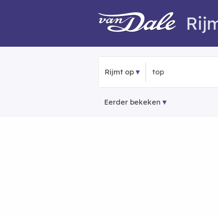
Rij
Rijmt op
Eerder bekeken