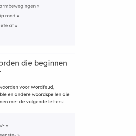
armbewegingen
rip rond
ete af
rden die beginnen
t
woorden voor Wordfeud,
ble en andere woordspellen die
nen met de volgende letters:
w-
eenste-