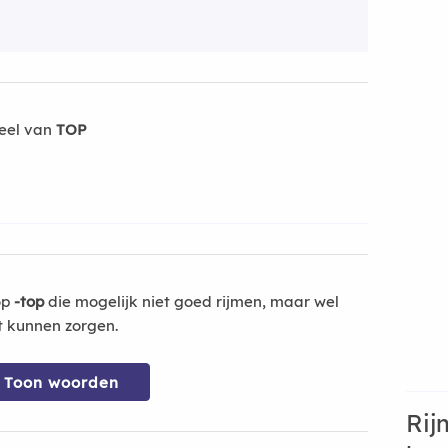
eel van
TOP
op
-top
die mogelijk niet goed rijmen, maar wel
t kunnen zorgen.
Toon woorden
Rij