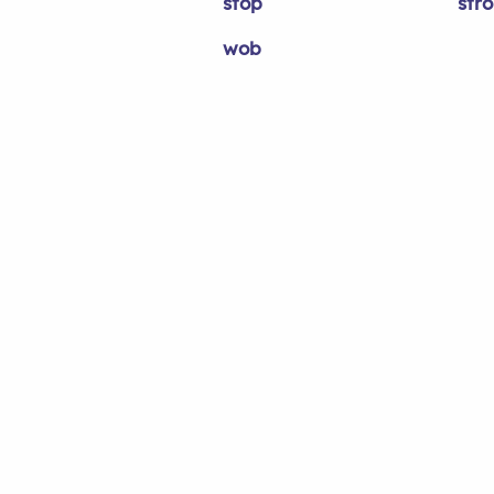
stop
str
wob