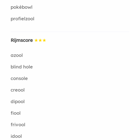
pokébowl
profielzool
Rijmscore
★★★
azool
blind hole
console
creool
dipool
fiool
frivool
idool