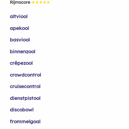
Rijmscore
★★★★★
altviool
apekool
basviool
binnenzool
crêpezool
crowdcontrol
cruisecontrol
dienstpistool
discobowl
frommelgoal