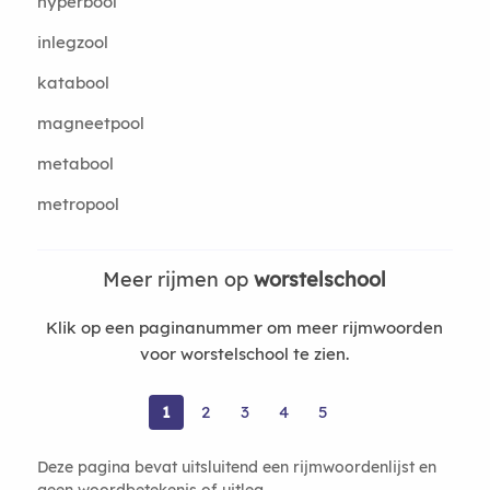
hyperbool
inlegzool
katabool
magneetpool
metabool
metropool
Meer rijmen op
worstelschool
Klik op een paginanummer om meer rijmwoorden
voor worstelschool te zien.
1
2
3
4
5
Deze pagina bevat uitsluitend een rijmwoordenlijst en
geen woordbetekenis of uitleg.