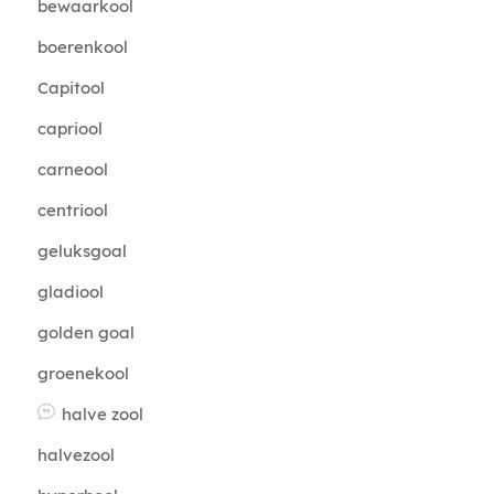
bewaarkool
boerenkool
Capitool
capriool
carneool
centriool
geluksgoal
gladiool
golden goal
groenekool
halve zool
halvezool