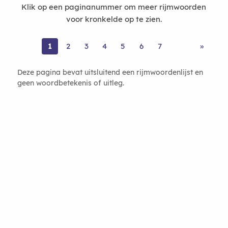
Klik op een paginanummer om meer rijmwoorden
voor kronkelde op te zien.
1
2
3
4
5
6
7
»
Deze pagina bevat uitsluitend een rijmwoordenlijst en
geen woordbetekenis of uitleg.