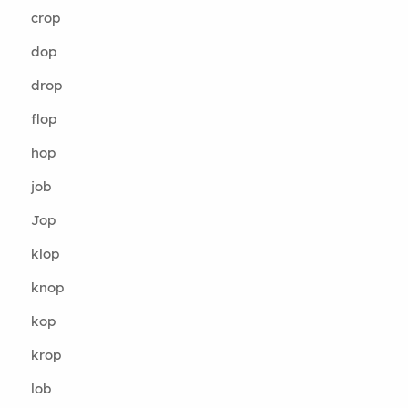
crop
dop
drop
flop
hop
job
Jop
klop
knop
kop
krop
lob