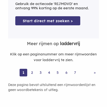
Gebruik de actiecode 'RIJMDVD' en
ontvang 99% korting op de eerste maand.
Start direct met zoeken >
Meer rijmen op
laddervrij
Klik op een paginanummer om meer rijmwoorden
voor laddervrij te zien.
1
2
3
4
5
6
7
»
Deze pagina bevat uitsluitend een rijmwoordenlijst en
geen woordbetekenis of uitleg.