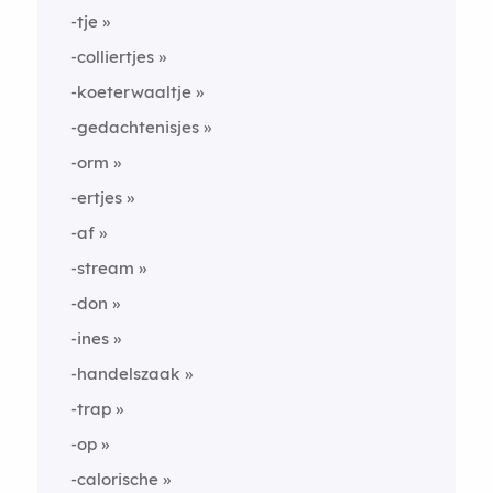
-tje
-colliertjes
-koeterwaaltje
-gedachtenisjes
-orm
-ertjes
-af
-stream
-don
-ines
-handelszaak
-trap
-op
-calorische