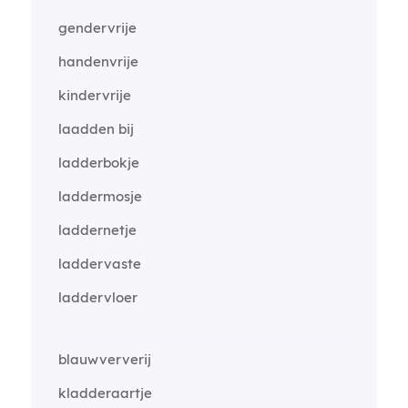
gendervrije
handenvrije
kindervrije
laadden bij
ladderbokje
laddermosje
laddernetje
laddervaste
laddervloer
blauwververij
kladderaartje