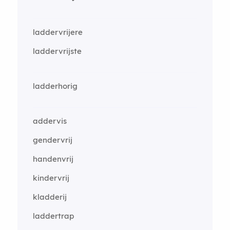
laddervrijere
laddervrijste
ladderhorig
addervis
gendervrij
handenvrij
kindervrij
kladderij
laddertrap