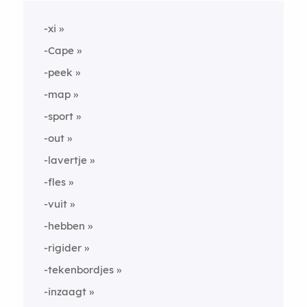
-xi
-Cape
-peek
-map
-sport
-out
-lavertje
-fles
-vuit
-hebben
-rigider
-tekenbordjes
-inzaagt