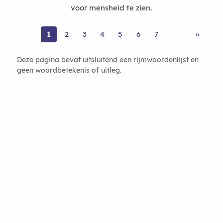
voor mensheid te zien.
1
2
3
4
5
6
7
»
Deze pagina bevat uitsluitend een rijmwoordenlijst en
geen woordbetekenis of uitleg.