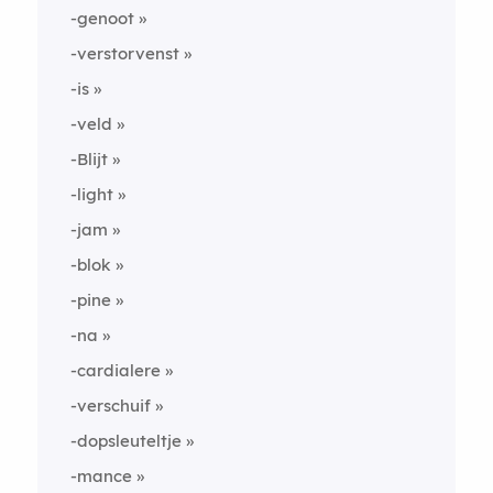
-genoot
-verstorvenst
-is
-veld
-Blijt
-light
-jam
-blok
-pine
-na
-cardialere
-verschuif
-dopsleuteltje
-mance