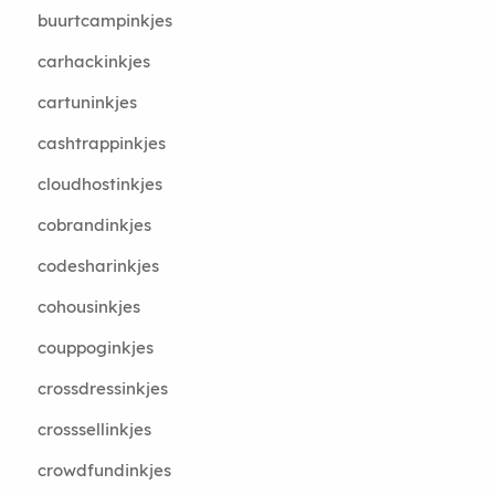
buurtcampinkjes
carhackinkjes
cartuninkjes
cashtrappinkjes
cloudhostinkjes
cobrandinkjes
codesharinkjes
cohousinkjes
couppoginkjes
crossdressinkjes
crosssellinkjes
crowdfundinkjes