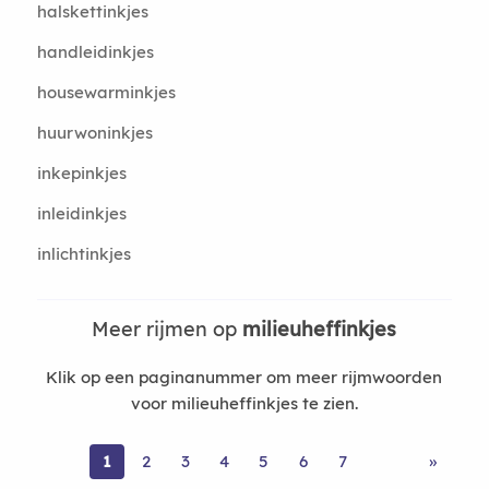
halskettinkjes
handleidinkjes
housewarminkjes
huurwoninkjes
inkepinkjes
inleidinkjes
inlichtinkjes
Meer rijmen op
milieuheffinkjes
Klik op een paginanummer om meer rijmwoorden
voor milieuheffinkjes te zien.
1
2
3
4
5
6
7
»