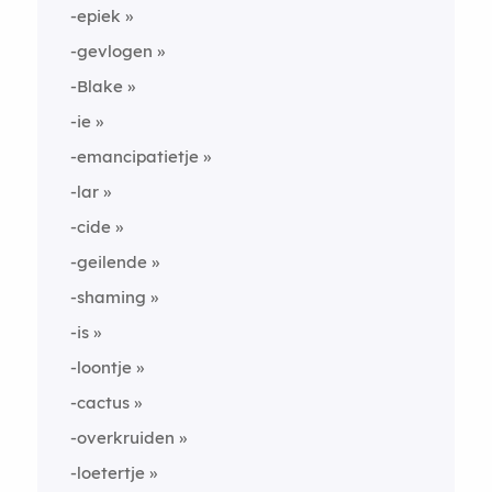
-epiek
-gevlogen
-Blake
-ie
-emancipatietje
-lar
-cide
-geilende
-shaming
-is
-loontje
-cactus
-overkruiden
-loetertje