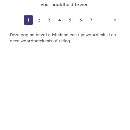
voor naaktheid te zien.
1
2
3
4
5
6
7
»
Deze pagina bevat uitsluitend een rijmwoordenlijst en
geen woordbetekenis of uitleg.