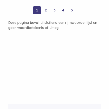
1
2
3
4
5
Deze pagina bevat uitsluitend een rijmwoordenlijst en
geen woordbetekenis of uitleg.