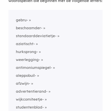
woordspellen die beginnen met de volgende letters:
gebru-
beschaamder-
standaarddeviatietje-
aziatischt-
hurksprong-
weerlegging-
antimoniumspiegel-
aleppobuil-
afzwijn-
advertentierand-
wijkcomiteetje-
studentenblad-