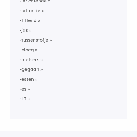
-inrichtende
-uitronde
-fittend
-jas
-tussenstofje
-ploeg
-metsers
-gegaan
-essen
-es
-LI