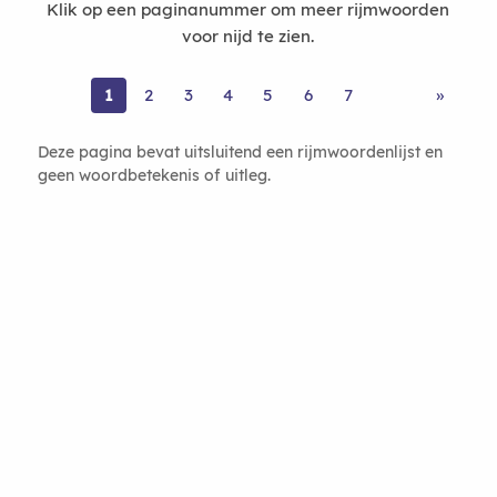
Klik op een paginanummer om meer rijmwoorden
voor nijd te zien.
1
2
3
4
5
6
7
»
Deze pagina bevat uitsluitend een rijmwoordenlijst en
geen woordbetekenis of uitleg.